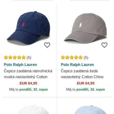
(5)
(5)
Polo Ralph Lauren
Polo Ralph Lauren
Čepice zaoblená námořnická
Čepice zaoblená šedá
modrá nastavitelný Cotton
nastavitelný Cotton Chino
Chino Classic Sport Polo
Classic Sport Polo Ralph
EUR 64,95
EUR 64,95
Ralph Lauren
Lauren
Měj to
pondělí, 10. srpen
Měj to
pondělí, 10. srpen