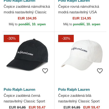
Polo Ralph Lauren
Polo Ralph Lauren
Čepice zaoblená námořnická
Čepice rovná námořnická
modrá nastavitelný Classic
modrá nastavitelný USA
Sport Flag Polo Ralph Lauren
Appliqued Twill Polo Ralph
EUR 104,95
EUR 114,95
Lauren
Měj to
pondělí, 10. srpen
Měj to
pondělí, 10. srpen
-30%
-30%
Polo Ralph Lauren
Polo Ralph Lauren
Čepice zaoblená černá
Čepice zaoblená bílá
nastavitelný Classic Sport
nastavitelný Classic Sport
Polo Ralph Lauren
Polo Ralph Lauren
EUR
84,95
EUR 59,47
EUR
84,95
EUR 59,47