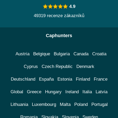
4.9
49319 recenze zákazníků
Caphunters
Austria
Belgique
Bulgaria
Canada
Croatia
Cyprus
Czech Republic
Denmark
Deutschland
España
Estonia
Finland
France
Global
Greece
Hungary
Ireland
Italia
Latvia
Lithuania
Luxembourg
Malta
Poland
Portugal
Romania
Slovakia
Slovenia
Sweden