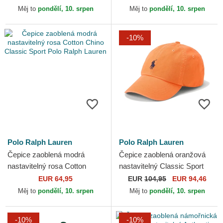
Měj to
pondělí, 10. srpen
Měj to
pondělí, 10. srpen
-10%
Polo Ralph Lauren
Polo Ralph Lauren
Čepice zaoblená modrá
Čepice zaoblená oranžová
nastavitelný rosa Cotton
nastavitelný Classic Sport
Chino Classic Sport Polo
Cotton Chino Polo Ralph
EUR 64,95
EUR
104,95
EUR 94,46
Ralph Lauren
Lauren
Měj to
pondělí, 10. srpen
Měj to
pondělí, 10. srpen
-10%
-10%