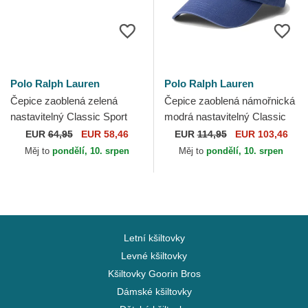
Polo Ralph Lauren
Polo Ralph Lauren
Čepice zaoblená zelená
Čepice zaoblená námořnická
nastavitelný Classic Sport
modrá nastavitelný Classic
Twill Polo Ralph Lauren
Sport Twill Bear Polo Ralph
EUR
64,95
EUR 58,46
EUR
114,95
EUR 103,46
Lauren
Měj to
pondělí, 10. srpen
Měj to
pondělí, 10. srpen
Letní kšiltovky
Levné kšiltovky
Kšiltovky Goorin Bros
Dámské kšiltovky