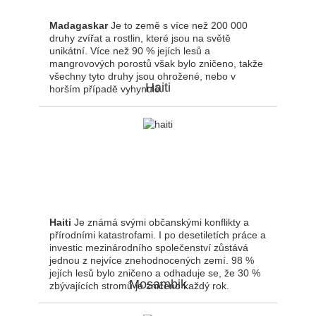
Madagaskar
Je to země s více než 200 000
druhy zvířat a rostlin, které jsou na světě
unikátní. Více než 90 % jejích lesů a
mangrovových porostů však bylo zničeno, takže
všechny tyto druhy jsou ohrožené, nebo v
Haiti
horším případě vyhynulé.
Haiti
Je známá svými občanskými konflikty a
přírodními katastrofami. I po desetiletích práce a
investic mezinárodního společenství zůstává
jednou z nejvíce znehodnocených zemí. 98 %
jejích lesů bylo zničeno a odhaduje se, že 30 %
Mosambik
zbývajících stromů je zničeno každý rok.