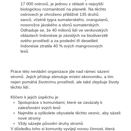
17 000 ostrovů, je jednou z oblastí s nejvyšší
biologickou rozmanitostí na planetě. Na těchto
ostrovech je ohroženo přibližně 135 druhů
savců, včetně tygra sumaterského, orangutanů,
nosorožce jávského a slonů sumaterských.
Odhaduje se, že 40 milionů lidí ve venkovských
oblastech Indonésie je závislých na biodiverzitě
svého prostředí a za poslední tři desetiletí
Indonésie ztratila 40 % svých mangrovových
lesů.
Práce této nevládní organizace jde nad rámec sázení
stromů. Jejich přístup stimuluje místní ekonomiku, a tím
nejen pomáhá životnímu prostředí, ale také zlepšuje životy
těchto lidí..
Klíčem k jejich úspěchu je:
Spolupráce s komunitami, které se zavázaly k
zalesňování svých lesů
Najměte a vyškolete obyvatele těchto vesnic, aby sázeli
nové stromy
Vždy sázejte původní druhy stromů
V důsledku toho si komunity vyvíjejí novou činnost, která