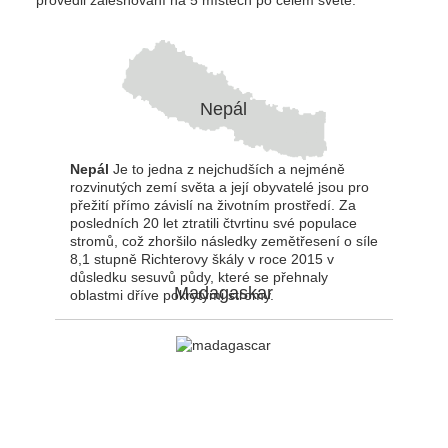
provedli zalesňování na 5 místech po celém světě:
Nepál
Nepál
Je to jedna z nejchudších a nejméně
rozvinutých zemí světa a její obyvatelé jsou pro
přežití přímo závislí na životním prostředí. Za
posledních 20 let ztratili čtvrtinu své populace
stromů, což zhoršilo následky zemětřesení o síle
8,1 stupně Richterovy škály v roce 2015 v
důsledku sesuvů půdy, které se přehnaly
Madagaskar
oblastmi dříve pokrytými stromy.