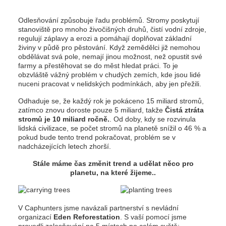
Odlesňování způsobuje řadu problémů. Stromy poskytují
stanoviště pro mnoho živočišných druhů, čistí vodní zdroje,
regulují záplavy a erozi a pomáhají doplňovat základní
živiny v půdě pro pěstování. Když zemědělci již nemohou
obdělávat svá pole, nemají jinou možnost, než opustit své
farmy a přestěhovat se do měst hledat práci. To je
obzvláště vážný problém v chudých zemích, kde jsou lidé
nuceni pracovat v nelidských podmínkách, aby jen přežili.
Odhaduje se, že každý rok je pokáceno 15 miliard stromů,
zatímco znovu doroste pouze 5 miliard, takže
Čistá ztráta
stromů je 10 miliard ročně.
. Od doby, kdy se rozvinula
lidská civilizace, se počet stromů na planetě snížil o 46 % a
pokud bude tento trend pokračovat, problém se v
nadcházejících letech zhorší.
Stále máme čas změnit trend a udělat něco pro
planetu, na které žijeme..
V Caphunters jsme navázali partnerství s nevládní
organizací
Eden Reforestation
. S vaší pomocí jsme