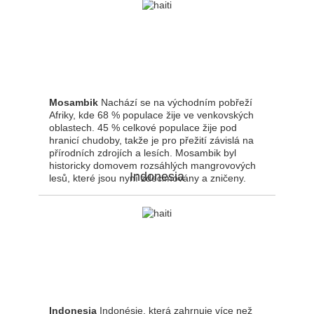
Mosambik
Nachází se na východním pobřeží
Afriky, kde 68 % populace žije ve venkovských
oblastech. 45 % celkové populace žije pod
hranicí chudoby, takže je pro přežití závislá na
přírodních zdrojích a lesích. Mosambik byl
historicky domovem rozsáhlých mangrovových
Indonesia
lesů, které jsou nyní zdecimovány a zničeny.
Indonesia
Indonésie, která zahrnuje více než