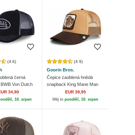
(4.6)
(4.9)
h
Goorin Bros.
oblená černá
Čepice zaoblená hnědá
 BWB Von Dutch
snapback King Mane Man
The Farm Goorin Bros.
EUR 34,90
EUR 39,95
ondělí, 10. srpen
Měj to
pondělí, 10. srpen