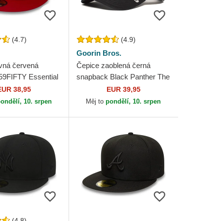
(4.7)
(4.9)
Goorin Bros.
vná červená
Čepice zaoblená černá
 59FIFTY Essential
snapback Black Panther The
 Yankees MLB
Farm Goorin Bros.
EUR 38,95
EUR 39,95
ondělí, 10. srpen
Měj to
pondělí, 10. srpen
(4.8)