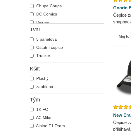
Runner
Pegas
Chupa Chups
Goorin B
The 90s
Pes
DC Comics
Čepice z
The Ball
snapback
Pitbul
Disney
Goorin B
Tvar
The Retro
Plameňák
Dragon Ball
Měj to
The Snap
Prase
Harry Potter
5 panelová
The Trucker
Racek
Hip Hop Dogz
Ostatní čepice
Rotvajler
Hra o trůny
Trucker
Šakal
Hudba
Kšilt
Škorpión
Já, padouch
Plochý
Sova
Koktejly
zaoblená
Sup
Kung Fu Panda
Světluška
Looney Tunes
Tým
Tukan
Lucky Luke
1K FC
Tuleň
Města a pláže
New Era
AC Milan
Tygr
Motor
Čepice z
Alpine F1 Team
Tyranosaurus
My Hero Academia
přiléhav