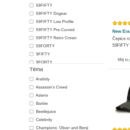
59FIFTY
Labradorský retrívr
Polo Ralph Lauren
59FIFTY Dogear
Lebka
Superdry
59FIFTY Low Profile
Lev
The No.1 Face
59FIFTY Pre-Curved
Liška
Von Dutch
New Era
59FIFTY Retro Crown
Los
Čepice r
Wheels And Waves
59FIFTY 
59FORTY
Lvice
Angeles
9FIFTY
Medvěd
Era
Měj to
9FORTY
Motýl
Téma
9FORTY APEX
Mravenec
9FORTY M-Crown
Myš
Arašídy
9SEVENTY
Mýval
Assassin's Creed
9TWENTY
Německý ovčák
Asterix
A Frame
Nosorožec
Barbie
Casual Classic
Orel
Beetlejuice
E Frame
Ovce
Celebrity
Open Back
Panter
Champions: Oliver and Benji