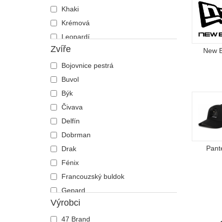
Khaki
Krémová
Leopardí
Zvíře
Maskáčová
New 
Modrá
Bojovnice pestrá
Námořnická modrá
Buvol
Oranžová
Býk
Růžová
Čivava
Šedá
Delfín
Vícebarevná
Dobrman
Zelená
Pant
Drak
Žlutá
Fénix
Francouzský buldok
Gepard
Výrobci
Had
Havran
47 Brand