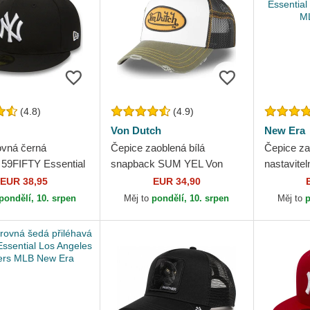
(4.8)
(4.9)
Von Dutch
New Era
ovná černá
Čepice zaoblená bílá
Čepice za
á 59FIFTY Essential
snapback SUM YEL Von
nastavit
k Yankees MLB
Dutch
League Es
EUR 38,95
EUR 34,90
Yankees 
pondělí, 10. srpen
Měj to
pondělí, 10. srpen
Měj to
p