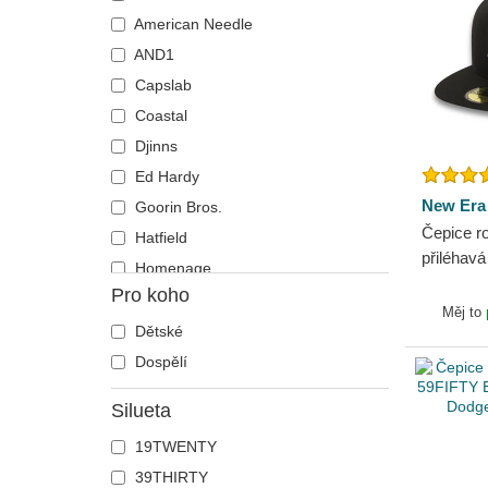
Holub
American Needle
Hroch
AND1
Humr
Capslab
Jednorožec
Coastal
Jelen
Djinns
Ještěrka
Ed Hardy
Kachna
New Era
Goorin Bros.
Čepice r
Kočka
Hatfield
přiléhav
Kohout
Homenage
New Yor
Pro koho
Kojot
Kangol
New Era
Měj to
Koza
Kimoa
Dětské
Krab
Mitchell & Ness
Dospělí
Kráva
New Era
Silueta
Krokodýl
Nike
19TWENTY
Kůň
Oblack
39THIRTY
Kuřátko
Pica Pica