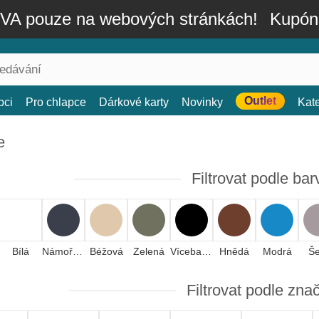
A pouze na webových stránkách!
Kupón
Outlet
bci
Pro chlapce
Dárkové karty
Novinky
Kat
e
Filtrovat podle bar
Bílá
Námořnická modrá
Béžová
Zelená
Vícebarevná
Hnědá
Modrá
Š
Filtrovat podle zna