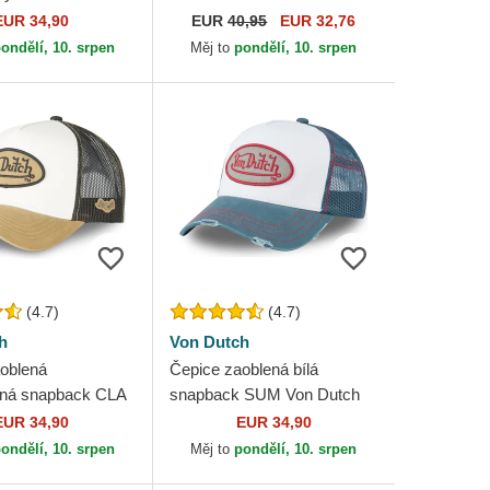
Game Chicago White Sox
EUR 34,90
EUR
40,95
EUR 32,76
MLB New Era
ondělí, 10. srpen
Měj to
pondělí, 10. srpen
(4.7)
(4.7)
h
Von Dutch
oblená
Čepice zaoblená bílá
vná snapback CLA
snapback SUM Von Dutch
h
EUR 34,90
EUR 34,90
ondělí, 10. srpen
Měj to
pondělí, 10. srpen