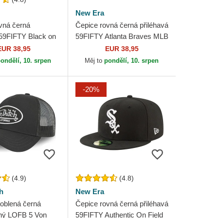
New Era
vná černá
Čepice rovná černá přiléhavá
 59FIFTY Black on
59FIFTY Atlanta Braves MLB
w York Yankees
New Era
EUR 38,95
EUR 38,95
 Era
ondělí, 10. srpen
Měj to
pondělí, 10. srpen
-20%
(4.9)
(4.8)
h
New Era
oblená černá
Čepice rovná černá přiléhavá
lný LOFB 5 Von
59FIFTY Authentic On Field