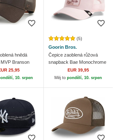
(5)
Goorin Bros.
oblená hnědá
Čepice zaoblená růžová
 MVP Branson
snapback Bae Monochrome
 Yankees MLB 47
The Farm Goorin Bros.
EUR 25,95
EUR 39,95
ondělí, 10. srpen
Měj to
pondělí, 10. srpen