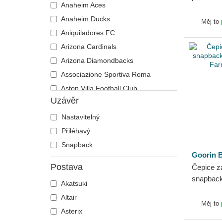
Anaheim Aces
Flag New
Vážka
Mytologická stvoření
Anaheim Ducks
Měj to
Včela
Národní parky
Aniquiladores FC
Veverka
Naruto
Arizona Cardinals
Vlk
NASA
Arizona Diamondbacks
Vůl
Návrat do budoucnosti
Associazione Sportiva Roma
Zebra
One Piece
Aston Villa Football Club
Žralok
Pán prstenů
Uzávěr
Atlanta Braves
Pivo
Atlanta Falcons
Nastavitelný
Rick a Morty
Atlanta Hawks
Přiléhavý
Robot Grendizer
Boston Bruins
Snapback
Scooby-Doo
Goorin B
Boston Celtics
Shrek
Postava
Čepice z
Boston Red Sox
Šmoulové
snapback
Akatsuki
Brooklyn Nets
The Farm
SpongeBob
Altair
Carolina Panthers
Měj to
Státy a země
Asterix
Charlotte Hornets
Super Mario Bros.