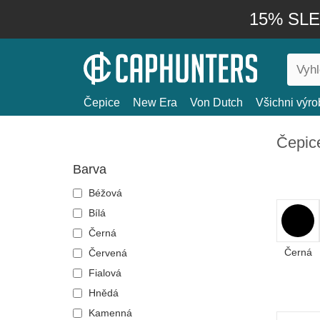
15% SLEV
Čepice
New Era
Von Dutch
Všichni výro
Čepic
Barva
Béžová
Bílá
Černá
Černá
Červená
Fialová
Hnědá
Kamenná