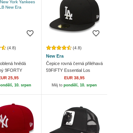
(4.8)
(4.8)
New Era
oblená hnědá
Čepice rovná černá přiléhavá
elný 9FORTY
59FIFTY Essential Los
sential New York
Angeles Dodgers MLB New
EUR 25,95
EUR 38,95
MLB New Era
Era
ondělí, 10. srpen
Měj to
pondělí, 10. srpen