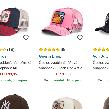
(4.9)
(5)
ros.
Goorin Bros.
Von Dutc
aoblená námořnická
Čepice zaoblená růžová
Čepice za
apback All
snapback Queen Pop Art 2
snapback
 Rooster The Farm
The Farm Goorin Bros.
EUR 39,95
EUR 39,95
ros.
pondělí, 10. srpen
Měj to
pondělí, 10. srpen
Měj to
p