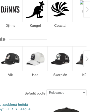
Nike
Djinns
Kangol
Coastal
ete
Vlk
Had
Škorpión
Kůň
Jel
Seřadit podle: