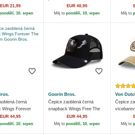
 Era
On Field Game Los Angeles
Dutch
EUR 21,95
EUR 40,95
Dodgers MLB New Era
pondělí, 10. srpen
Měj to
pondělí, 10. srpen
Měj to
p
ros.
Goorin Bros.
Von Dutc
aoblená černá
Čepice zaoblená černá
Čepice za
 Wings Forever
snapback Wings Free The
vícebare
 Goorin Bros.
Farm Goorin Bros.
Von Dutc
EUR 44,95
EUR 44,95
pondělí, 10. srpen
Měj to
pondělí, 10. srpen
Měj to
p