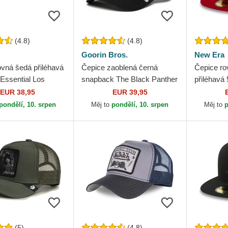
(4.8)
(4.8)
Goorin Bros.
New Era
ovná šedá přiléhavá
Čepice zaoblená černá
Čepice ro
Essential Los
snapback The Black Panther
přiléhavá
 Dodgers MLB New
Core Combo The Farm
New York
EUR 38,95
EUR 39,95
Goorin Bros.
New Era
pondělí, 10. srpen
Měj to
pondělí, 10. srpen
Měj to
p
(5)
(4.8)