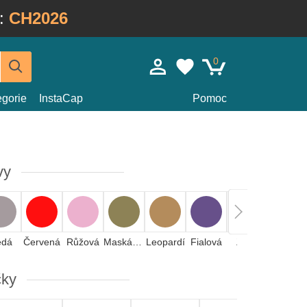
:
CH2026
0
egorie
InstaCap
Pomoc
vy
edá
Červená
Růžová
Maskáčová
Leopardí
Fialová
Žlutá
Oranžová
čky