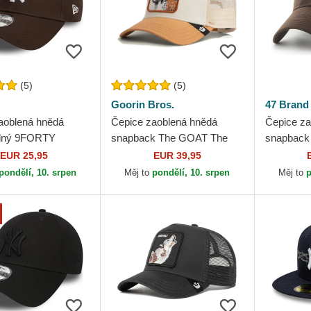
(5)
(5)
Goorin Bros.
47 Brand
aoblená hnědá
Čepice zaoblená hnědá
Čepice za
elný 9FORTY
snapback The GOAT The
snapback
ssential New York
Farm Goorin Bros.
New York
EUR 25,95
EUR 39,95
 MLB New Era
Brand
pondělí, 10. srpen
Měj to
pondělí, 10. srpen
Měj to
p