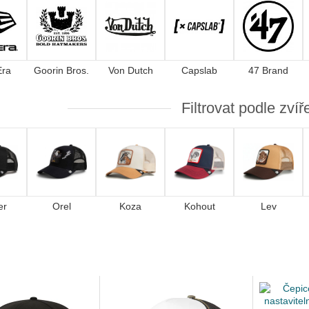
Era
Goorin Bros.
Von Dutch
Capslab
47 Brand
Filtrovat podle zvíř
er
Orel
Koza
Kohout
Lev