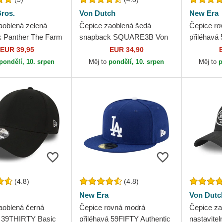
ros.
Von Dutch
New Era
aoblená zelená
Čepice zaoblená šedá
Čepice ro
 Panther The Farm
snapback SQUARE3B Von
přiléhavá
ros.
Dutch
Black Ne
EUR 39,95
EUR 34,90
MLB New
pondělí, 10. srpen
Měj to
pondělí, 10. srpen
Měj to
p
(4.8)
(4.8)
New Era
Von Dutc
aoblená černá
Čepice rovná modrá
Čepice za
á 39THIRTY Basic
přiléhavá 59FIFTY Authentic
nastavite