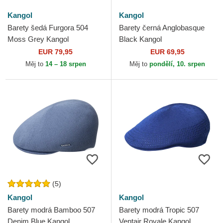
Kangol
Kangol
Barety šedá Furgora 504
Barety černá Anglobasque
Moss Grey Kangol
Black Kangol
EUR 79,95
EUR 69,95
Měj to
14 – 18 srpen
Měj to
pondělí, 10. srpen
(5)
Kangol
Kangol
Barety modrá Bamboo 507
Barety modrá Tropic 507
Denim Blue Kangol
Ventair Royale Kangol