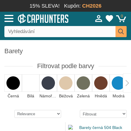
15% SLEVA!
Kupón:
CH2026
0
Barety
Filtrovat podle barvy
Černá
Bílá
Námořnická modrá
Béžová
Zelená
Hnědá
Modrá