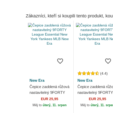
Zákazníci, kteří si koupili tento produkt, kou
(4.4)
New Era
New Era
Čepice zaoblená růžová
Čepice zaoblená růž
nastavitelný 9FORTY
nastavitelný 9FORTY
League Essential New
League Essential Ne
EUR 25,95
EUR 25,95
York Yankees MLB
York Yankees MLB
Měj to
úterý, 11. srpen
Měj to
úterý, 11. srp
New Era
New Era