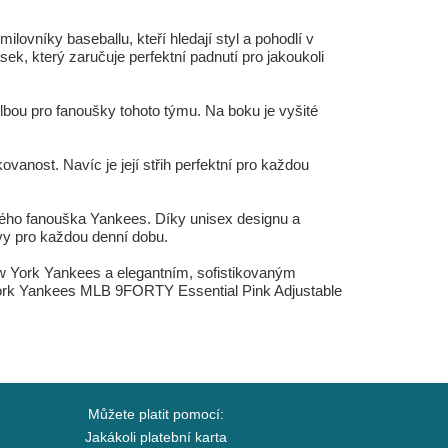
níky baseballu, kteří hledají styl a pohodlí v
ek, který zaručuje perfektní padnutí pro jakoukoli
olbou pro fanoušky tohoto týmu. Na boku je vyšité
ikovanost. Navíc je její střih perfektní pro každou
ého fanouška Yankees. Díky unisex designu a
avy pro každou denní dobu.
New York Yankees a elegantním, sofistikovaným
ew York Yankees MLB 9FORTY Essential Pink Adjustable
Můžete platit pomocí:
Jakákoli platební karta