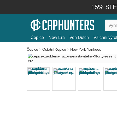
15% SLEV
Čepice
New Era
Von Dutch
Všichni výro
Čepice
>
Ostatní čepice
>
New York Yankees