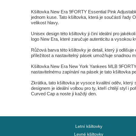
Kšiltovka New Era 9FORTY Essential Pink Adjustable
jednom kuse. Tato kšiltovka, která je součástí řady 
velikost hlavy.
Unisex design této kšiltovky ji činí ideální pro jak
logo New Era, které zaručuje autenticitu a vysokou k
Růžová barva této kšiltovky je detail, který ji odlišuje
příležitost a nastavitelný pásek umožňuje snadnou ma
Kšiltovka New Era New York Yankees MLB 9FORTY Ess
nastavitelnému zapínání na pásek je tato kšiltovka pe
Zkrátka, tato kšiltovka je vysoce kvalitní oděv, kte
designem je ideální volbou pro ty, kteří chtějí styl
Curved Cap a noste ji každý den.
Letní kšiltovky
Levné kšiltovky