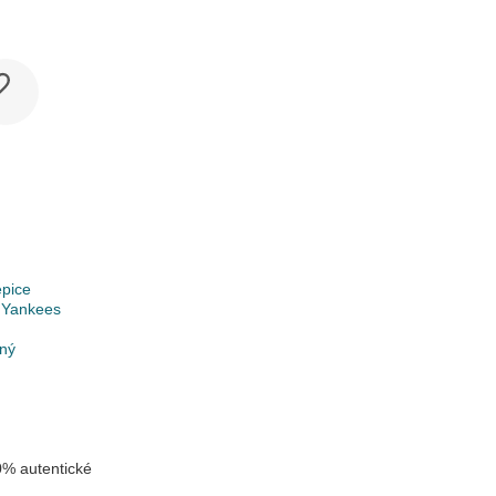
epice
 Yankees
lný
% autentické