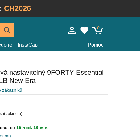
:
CH2026
0
egorie
InstaCap
Pomoc
vá nastavitelný 9FORTY Essential
LB New Era
e zákazníků
snit
planeta)
dnat do
15 hod. 16 min.
ostmi)