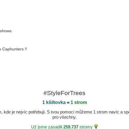
t shows.
s Caphunters !!
#StyleForTrees
1 kšiltovka
=
1 strom
kde je nejvíc potřebují. S tvou pomocí můžeme 1 strom navíc a spole
pro všechny.
Už jsme zasadili
259.737
stromy