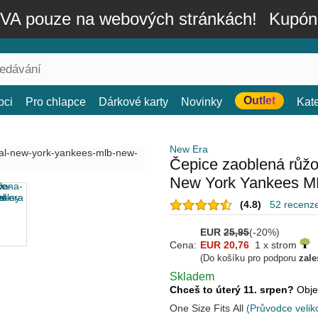
A pouze na webových stránkách!
Kupón
Outlet
bci
Pro chlapce
Dárkové karty
Novinky
Kat
New Era
Čepice zaoblená růžo
New York Yankees M
(4.8)
52 recenz
EUR
25,95
(-20%)
Cena:
EUR 20,76
1 x strom
(Do košíku pro podporu
zale
Skladem
Chceš to úterý 11. srpen?
Obje
One Size Fits All
(Průvodce velik