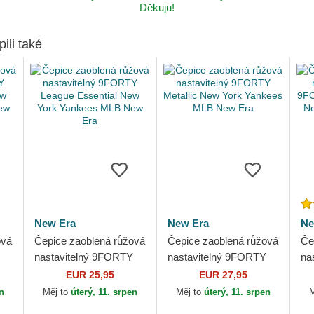
Děkuju!
pili také
New Era
New Era
Ne
ová
Čepice zaoblená růžová
Čepice zaoblená růžová
Če
nastavitelný 9FORTY
nastavitelný 9FORTY
nas
w
League Essential New
Metallic New York
9F
EUR 25,95
EUR 27,95
York Yankees MLB
Yankees MLB New Era
Es
en
Měj to
úterý, 11. srpen
Měj to
úterý, 11. srpen
M
New Era
Ya