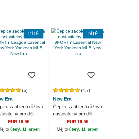
DÍTĚ
DÍTĚ
(5)
(4.7)
w Era
New Era
pice zaoblená růžová
Čepice zaoblená růžová
tavitelný pro děti
nastavitelný pro děti
ORTY League
9FORTY Essential New
EUR 19,95
EUR 19,95
sential New York
York Yankees MLB New
ěj to
úterý, 11. srpen
Měj to
úterý, 11. srpen
nkees MLB New Era
Era