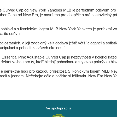
 Curved Cap od New York Yankees MLB je perfektním oděvem pro milov
Other Caps od New Era, je navržena pro dospělé a má nastavitelný pás
ékoli pohlaví a s ikonickým logem MLB New York Yankees je perfektní v
valitu oděvu.
 od ostatních, a její zaoblený kšilt dodává ještě větší eleganci a sofist
nipulaci a pohodlí za všech okolností.
ential Pink Adjustable Curved Cap je nezbytností v kolekci každ
rfektní volbou pro ty, kteří hledají pohodlnou a stylovou pokrývku hl
rý se perfektně hodí pro každou příležitost. S ikonickým logem MLB 
 i pohodlí v jednom. Nečekejte déle a pořiďte si kšiltovku New Era N
Ve spolupráci s