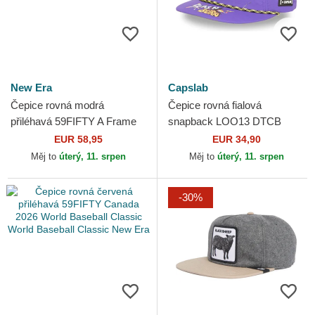
New Era
Capslab
Čepice rovná modrá
Čepice rovná fialová
přiléhavá 59FIFTY A Frame
snapback LOO13 DTCB
Championship Side Flag Los
Kojot Looney Tunes Capslab
EUR 58,95
EUR 34,90
Angeles Dodgers MLB New
Měj to
úterý, 11. srpen
Měj to
úterý, 11. srpen
Era
-30%