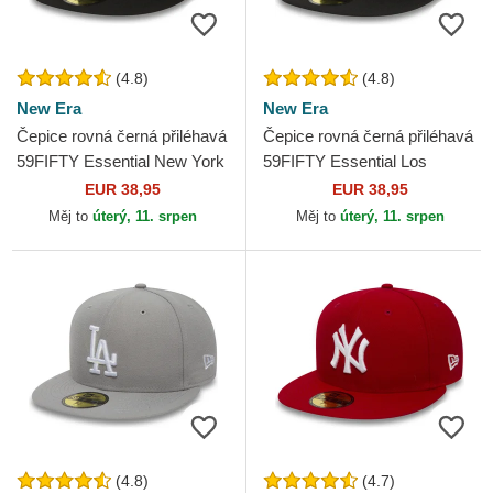
(4.8)
(4.8)
New Era
New Era
Čepice rovná černá přiléhavá
Čepice rovná černá přiléhavá
59FIFTY Essential New York
59FIFTY Essential Los
Yankees MLB New Era
Angeles Dodgers MLB New
EUR 38,95
EUR 38,95
Era
Měj to
úterý, 11. srpen
Měj to
úterý, 11. srpen
(4.8)
(4.7)