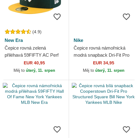
(4.9)
New Era
Nike
Čepice rovná zelená
Čepice rovná námořnická
přiléhavá 59FIFTY AC Perf
modrá snapback Dri-Fit Pro
Oakland Athletics MLB New
Structured Square Bill New
EUR 40,95
EUR 34,95
Era
York Yankees MLB Nike
Měj to
úterý, 11. srpen
Měj to
úterý, 11. srpen