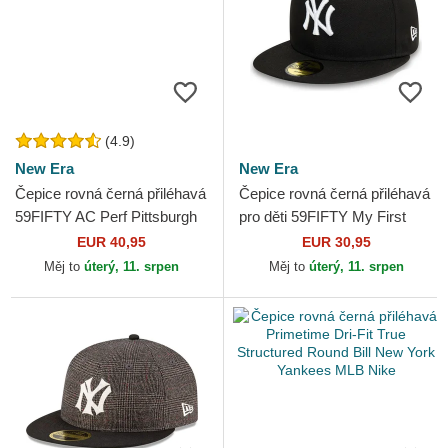
(4.9)
New Era
New Era
Čepice rovná černá přiléhavá
Čepice rovná černá přiléhavá
59FIFTY AC Perf Pittsburgh
pro děti 59FIFTY My First
Pirates MLB New Era
New York Yankees MLB New
EUR 40,95
EUR 30,95
Era
Měj to
úterý, 11. srpen
Měj to
úterý, 11. srpen