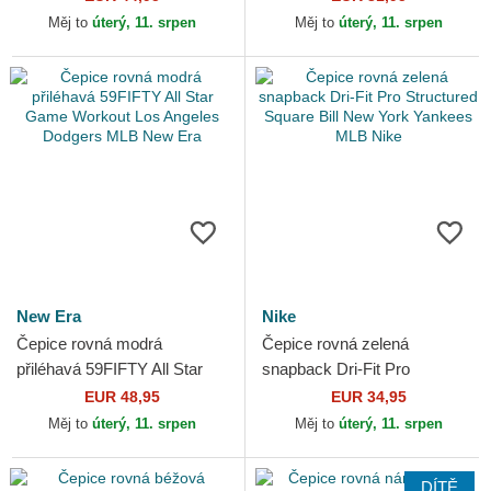
Phillies MLB New Era
Měj to
úterý, 11. srpen
Měj to
úterý, 11. srpen
New Era
Nike
Čepice rovná modrá
Čepice rovná zelená
přiléhavá 59FIFTY All Star
snapback Dri-Fit Pro
Game Workout Los Angeles
Structured Square Bill New
EUR 48,95
EUR 34,95
Dodgers MLB New Era
York Yankees MLB Nike
Měj to
úterý, 11. srpen
Měj to
úterý, 11. srpen
DÍTĚ