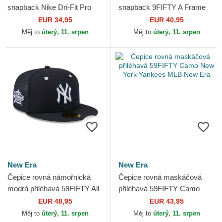
snapback Nike Dri-Fit Pro
snapback 9FIFTY A Frame
Structured Square Bill Los
Ring New York Yankees MLB
EUR 34,95
EUR 40,95
Angeles Dodgers MLB Nike
New Era
Měj to
úterý, 11. srpen
Měj to
úterý, 11. srpen
New Era
New Era
Čepice rovná námořnická
Čepice rovná maskáčová
modrá přiléhavá 59FIFTY All
přiléhavá 59FIFTY Camo
Star Game Workout New
New York Yankees MLB New
EUR 48,95
EUR 43,95
York Yankees MLB New Era
Era
Měj to
úterý, 11. srpen
Měj to
úterý, 11. srpen