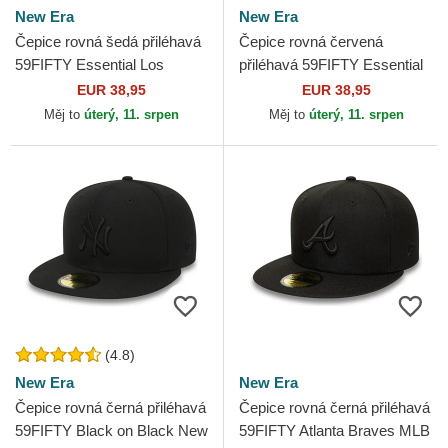
New Era
New Era
Čepice rovná šedá přiléhavá
Čepice rovná červená
59FIFTY Essential Los
přiléhavá 59FIFTY Essential
Angeles Dodgers MLB New
New York Yankees MLB New
EUR 38,95
EUR 38,95
Era
Era
Měj to
úterý, 11. srpen
Měj to
úterý, 11. srpen
(4.8)
New Era
New Era
Čepice rovná černá přiléhavá
Čepice rovná černá přiléhavá
59FIFTY Black on Black New
59FIFTY Atlanta Braves MLB