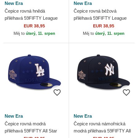
New Era
New Era
Čepice rovná hnědá
Čepice rovná béžová
přiléhavá 59FIFTY League
přiléhavá 59FIFTY League
Essential New York Yankees
Essential New York Yankees
EUR 38,95
EUR 38,95
MLB New Era
MLB New Era
Měj to
úterý, 11. srpen
Měj to
úterý, 11. srpen
New Era
New Era
Čepice rovná modrá
Čepice rovná námořnická
přiléhavá 59FIFTY All Star
modrá přiléhavá 59FIFTY All
Game Los Angeles Dodgers
Star Game New York