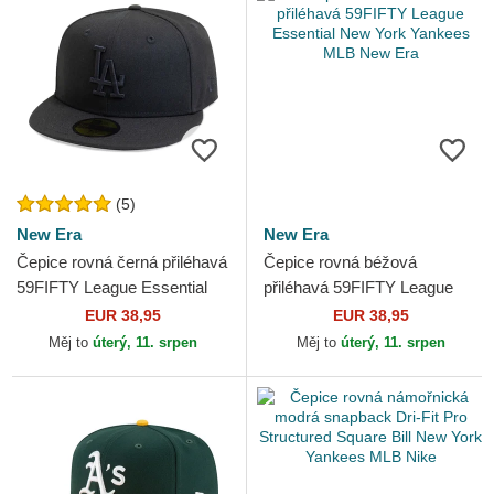
(5)
New Era
New Era
Čepice rovná černá přiléhavá
Čepice rovná béžová
59FIFTY League Essential
přiléhavá 59FIFTY League
Los Angeles Dodgers MLB
Essential New York Yankees
EUR 38,95
EUR 38,95
New Era
MLB New Era
Měj to
úterý, 11. srpen
Měj to
úterý, 11. srpen