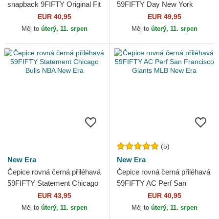
snapback 9FIFTY Original Fit
59FIFTY Day New York
World Series New York
Yankees MLB New Era
EUR 40,95
EUR 49,95
Yankees MLB New Era
Měj to
úterý, 11. srpen
Měj to
úterý, 11. srpen
(5)
New Era
New Era
Čepice rovná černá přiléhavá
Čepice rovná černá přiléhavá
59FIFTY Statement Chicago
59FIFTY AC Perf San
Bulls NBA New Era
Francisco Giants MLB New
EUR 43,95
EUR 40,95
Era
Měj to
úterý, 11. srpen
Měj to
úterý, 11. srpen