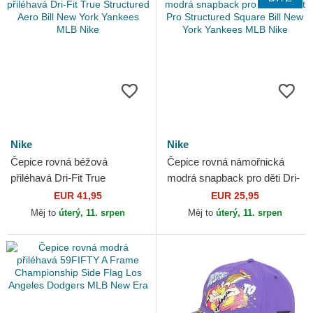
Nike
Nike
Čepice rovná béžová
Čepice rovná námořnická
přiléhavá Dri-Fit True
modrá snapback pro děti Dri-
Structured Aero Bill New York
Fit Pro Structured Square Bill
EUR 41,95
EUR 25,95
Yankees MLB Nike
New York...
Měj to
úterý, 11. srpen
Měj to
úterý, 11. srpen