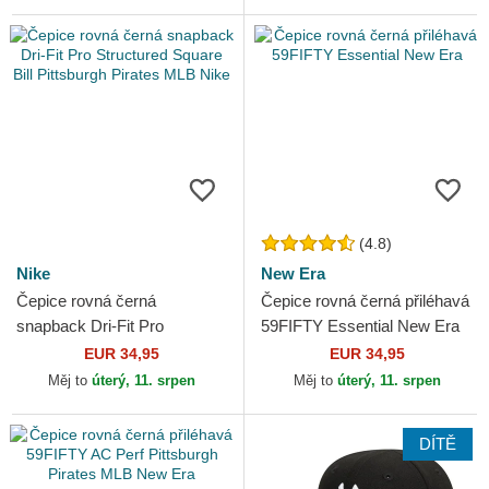
(4.8)
Nike
New Era
Čepice rovná černá
Čepice rovná černá přiléhavá
snapback Dri-Fit Pro
59FIFTY Essential New Era
Structured Square Bill
EUR 34,95
EUR 34,95
Pittsburgh Pirates MLB Nike
Měj to
úterý, 11. srpen
Měj to
úterý, 11. srpen
DÍTĚ