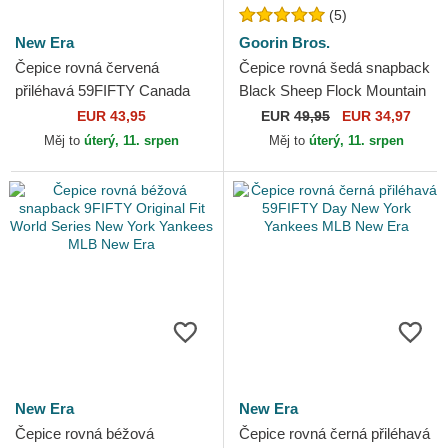
(5)
New Era
Goorin Bros.
Čepice rovná červená
Čepice rovná šedá snapback
přiléhavá 59FIFTY Canada
Black Sheep Flock Mountain
2026 World Baseball Classic
The Farm Flats The Farm
EUR 43,95
EUR
49,95
EUR 34,97
World Baseball Classic...
Goorin Bros.
Měj to
úterý, 11. srpen
Měj to
úterý, 11. srpen
New Era
New Era
Čepice rovná béžová
Čepice rovná černá přiléhavá