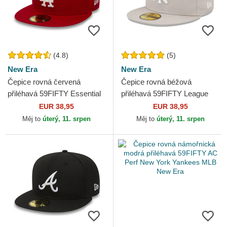
(4.8)
(5)
New Era
New Era
Čepice rovná červená
Čepice rovná béžová
přiléhavá 59FIFTY Essential
přiléhavá 59FIFTY League
Los Angeles Dodgers MLB
Essential New York Yankees
EUR 38,95
EUR 38,95
New Era
MLB New Era
Měj to
úterý, 11. srpen
Měj to
úterý, 11. srpen