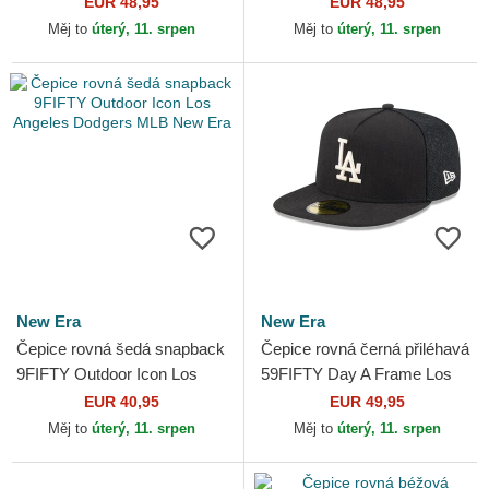
EUR 48,95
EUR 48,95
MLB New Era
Yankees MLB New Era
Měj to
úterý, 11. srpen
Měj to
úterý, 11. srpen
New Era
New Era
Čepice rovná šedá snapback
Čepice rovná černá přiléhavá
9FIFTY Outdoor Icon Los
59FIFTY Day A Frame Los
Angeles Dodgers MLB New
Angeles Dodgers MLB New
EUR 40,95
EUR 49,95
Era
Era
Měj to
úterý, 11. srpen
Měj to
úterý, 11. srpen