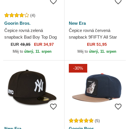
(4)
Goorin Bros.
New Era
Čepice rovná zelená
Čepice rovná červená
snapback Bad Boy Top Dog
snapback 9FIFTY All Star
The Farm Flats The Farm
Game Fan Pack Philadelphia
EUR
49,95
EUR 34,97
EUR 51,95
Goorin Bros.
Phillies MLB New Era
Měj to
úterý, 11. srpen
Měj to
úterý, 11. srpen
-30%
(5)
New Era
Goorin Bros.