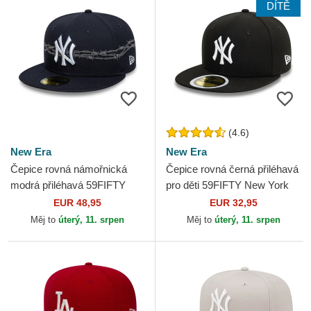
DÍTĚ
(4.6)
New Era
New Era
Čepice rovná námořnická
Čepice rovná černá přiléhavá
modrá přiléhavá 59FIFTY
pro děti 59FIFTY New York
Icon New York Yankees MLB
Yankees MLB New Era
EUR 48,95
EUR 32,95
New Era
Měj to
úterý, 11. srpen
Měj to
úterý, 11. srpen