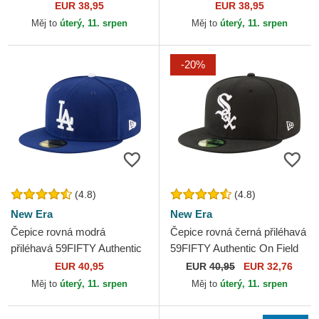
York Yankees MLB New Era
New Era
EUR 38,95
EUR 38,95
Měj to
úterý, 11. srpen
Měj to
úterý, 11. srpen
-20%
(4.8)
(4.8)
New Era
New Era
Čepice rovná modrá
Čepice rovná černá přiléhavá
přiléhavá 59FIFTY Authentic
59FIFTY Authentic On Field
On Field Game Los Angeles
Game Chicago White Sox
EUR 40,95
EUR
40,95
EUR 32,76
Dodgers MLB New Era
MLB New Era
Měj to
úterý, 11. srpen
Měj to
úterý, 11. srpen