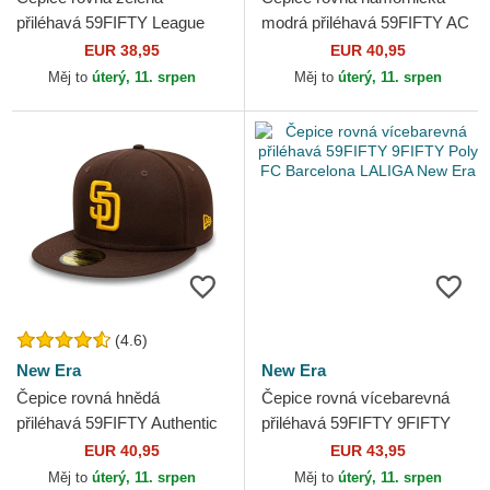
přiléhavá 59FIFTY League
modrá přiléhavá 59FIFTY AC
Essential New York Yankees
Perf Detroit Tigers MLB New
EUR 38,95
EUR 40,95
MLB New Era
Era
Měj to
úterý, 11. srpen
Měj to
úterý, 11. srpen
(4.6)
New Era
New Era
Čepice rovná hnědá
Čepice rovná vícebarevná
přiléhavá 59FIFTY Authentic
přiléhavá 59FIFTY 9FIFTY
On Field San Diego Padres
Poly FC Barcelona LALIGA
EUR 40,95
EUR 43,95
MLB New Era
New Era
Měj to
úterý, 11. srpen
Měj to
úterý, 11. srpen