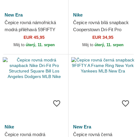
New Era
Nike
Čepice rovná námořnická
Čepice rovná bílá snapback
modrá přiléhavá 59FIFTY
Cooperstown Dri-Fit Pro
Hall Of Fame New York
Structured Square Bill New
EUR 45,95
EUR 34,95
Yankees MLB New Era
York Yankees MLB Nike
Měj to
úterý, 11. srpen
Měj to
úterý, 11. srpen
Nike
New Era
Čepice rovná modrá
Čepice rovná černá