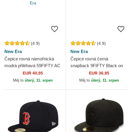
(4.9)
(4.9)
New Era
New Era
Čepice rovná námořnická
Čepice rovná černá
modrá přiléhavá 59FIFTY AC
snapback 9FIFTY Black on
Perf Atlanta Braves MLB
Black New York Yankees
EUR 40,95
EUR 36,95
New Era
MLB New Era
Měj to
úterý, 11. srpen
Měj to
úterý, 11. srpen