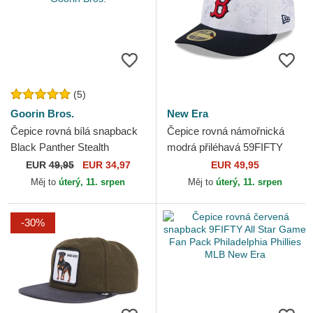
(5)
Goorin Bros.
New Era
Čepice rovná bílá snapback
Čepice rovná námořnická
Black Panther Stealth
modrá přiléhavá 59FIFTY
Explorer The Farm Flats The
Day Low Profile Boston Red
EUR
49,95
EUR 34,97
EUR 49,95
Farm Goorin Bros.
Sox MLB New Era
Měj to
úterý, 11. srpen
Měj to
úterý, 11. srpen
-30%