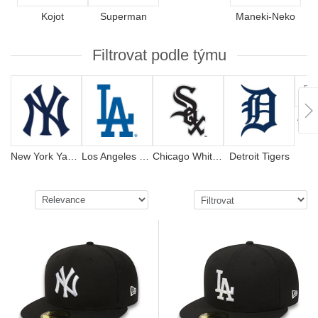
Kojot
Superman
Maneki-Neko
Filtrovat podle týmu
Atla
New York Yankees
Los Angeles Dodgers
Chicago White Sox
Detroit Tigers