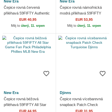
New Era
New Era
Čepice rovná červená
Čepice rovná námořnická
přiléhavá 59FIFTY Authentic
modrá přiléhavá 59FIFTY
On Field Los Angeles Angels
World Series 2009 Side
EUR 40,95
EUR 53,95
MLB New Era
Patch New York Yankees
Měj to
úterý, 11. srpen
Měj to
úterý, 11. srpen
MLB...
New Era
Djinns
Čepice rovná béžová
Čepice rovná vícebarevná
přiléhavá 59FIFTY All Star
snapback Patch Check
Game Fan Pack Philadelphia
Turquioise Djinns
EUR 44,95
EUR 31,95