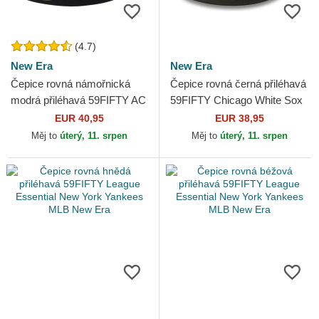
(4.7)
New Era
New Era
Čepice rovná námořnická
Čepice rovná černá přiléhavá
modrá přiléhavá 59FIFTY AC
59FIFTY Chicago White Sox
Perf Boston Red Sox MLB
MLB New Era
EUR 40,95
EUR 38,95
New Era
Měj to
úterý, 11. srpen
Měj to
úterý, 11. srpen