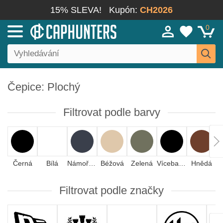
15% SLEVA!
Kupón:
CH2026
0
Čepice: Plochý
Filtrovat podle barvy
Černá
Bílá
Námořnická modrá
Béžová
Zelená
Vícebarevná
Hnědá
Filtrovat podle značky