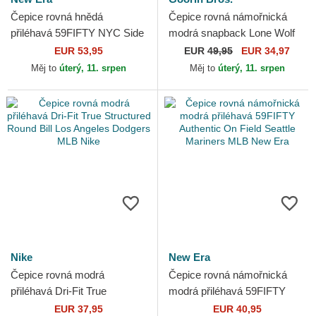
Čepice rovná hnědá
Čepice rovná námořnická
přiléhavá 59FIFTY NYC Side
modrá snapback Lone Wolf
New York Yankees MLB
One Pack The Farm Flats
EUR 53,95
EUR
49,95
EUR 34,97
New Era
The Farm Goorin Bros.
Měj to
úterý, 11. srpen
Měj to
úterý, 11. srpen
Nike
New Era
Čepice rovná modrá
Čepice rovná námořnická
přiléhavá Dri-Fit True
modrá přiléhavá 59FIFTY
Structured Round Bill Los
Authentic On Field Seattle
EUR 37,95
EUR 40,95