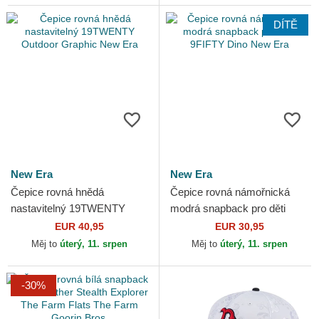
DÍTĚ
New Era
New Era
Čepice rovná hnědá
Čepice rovná námořnická
nastavitelný 19TWENTY
modrá snapback pro děti
Outdoor Graphic New Era
9FIFTY Dino New Era
EUR 40,95
EUR 30,95
Měj to
úterý, 11. srpen
Měj to
úterý, 11. srpen
-30%