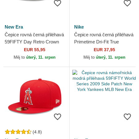
New Era
Nike
Čepice rovná černá přiléhavá
Čepice rovná černá přiléhavá
59FIFTY Day Retro Crown
Primetime Dri-Fit True
New York Yankees MLB
Structured Round Bill New
EUR 55,95
EUR 37,95
New Era
York Yankees MLB Nike
Měj to
úterý, 11. srpen
Měj to
úterý, 11. srpen
(4.8)