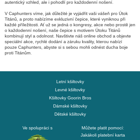
autentický vzhled, ale i pohodlí pro každodenní nošení.
V Caphunters víme, jak důležité je vyjádřit vaši vášeň pro Útok
Titánů, a proto nabízíme exkluzivní čepice, které vyniknou při
každé příležitosti. Ať už se jedná o kongresy, akce nebo prostě jen
o každodenní nošení, naše čepice s motivem Útoku Titánů
kombinují styl a odolnost. Navštivte náš online obchod a objevte
speciální akce, rychlé dodání a záruku kvality, kterou nabízí
pouze Caphunters, abyste si s sebou mohli odnést ducha boje
proti Titánům.
Letní kšiltovky
Levné kšiltovky
Kšiltovky Goorin Bros
Dámské kšiltovky
Dětské kšiltovky
Ve spolupráci s
Můžete platit pomocí:
Jakákoli platební karta