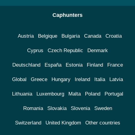
Caphunters
Austria
Belgique
Bulgaria
Canada
Croatia
Cyprus
Czech Republic
Denmark
Deutschland
España
Estonia
Finland
France
Global
Greece
Hungary
Ireland
Italia
Latvia
Lithuania
Luxembourg
Malta
Poland
Portugal
Romania
Slovakia
Slovenia
Sweden
Switzerland
United Kingdom
Other countries