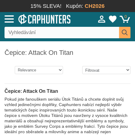
15% SLEVA!
Kupón:
CH2026
0
Čepice: Attack On Titan
Čepice: Attack On Titan
Pokud jste fanouškem seriálu Útok Titánů a chcete doplnit svůj
vzhled jedinečnými doplňky, Caphunters nabízí nejlepší výběr
tematických čepic inspirovaných touto ikonickou sérií. Naše
čepice s motivem Útoku Titánů jsou navrženy z vysoce kvalitních
materiálů a obsahují nejreprezentativnější emblémy a symboly,
jako je emblém Survey Corps a emblémy frakcí. Tyto čepice jsou
ideální pro sběratele a milovníky anime a nabízejí nejen