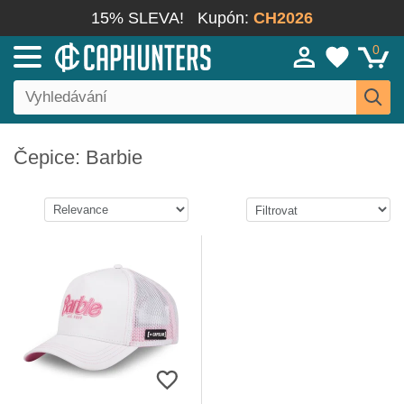
15% SLEVA!
Kupón:
CH2026
0
Čepice: Barbie