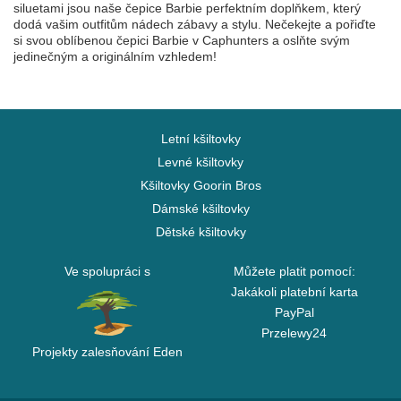
siluetami jsou naše čepice Barbie perfektním doplňkem, který
dodá vašim outfitům nádech zábavy a stylu. Nečekejte a pořiďte
si svou oblíbenou čepici Barbie v Caphunters a oslňte svým
jedinečným a originálním vzhledem!
Letní kšiltovky
Levné kšiltovky
Kšiltovky Goorin Bros
Dámské kšiltovky
Dětské kšiltovky
Ve spolupráci s
Můžete platit pomocí:
Jakákoli platební karta
PayPal
Przelewy24
Projekty zalesňování Eden