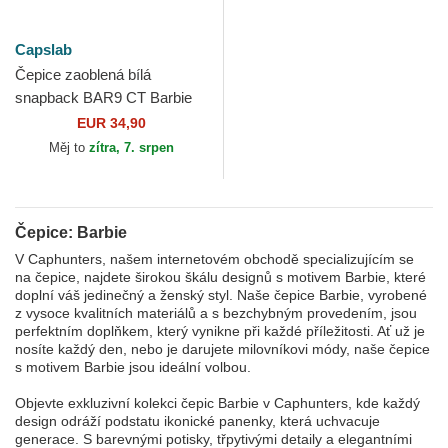
Capslab
Čepice zaoblená bílá
snapback BAR9 CT Barbie
Capslab
EUR 34,90
Měj to
zítra, 7. srpen
Čepice: Barbie
V Caphunters, našem internetovém obchodě specializujícím se
na čepice, najdete širokou škálu designů s motivem Barbie, které
doplní váš jedinečný a ženský styl. Naše čepice Barbie, vyrobené
z vysoce kvalitních materiálů a s bezchybným provedením, jsou
perfektním doplňkem, který vynikne při každé příležitosti. Ať už je
nosíte každý den, nebo je darujete milovníkovi módy, naše čepice
s motivem Barbie jsou ideální volbou.
Objevte exkluzivní kolekci čepic Barbie v Caphunters, kde každý
design odráží podstatu ikonické panenky, která uchvacuje
generace. S barevnými potisky, třpytivými detaily a elegantními