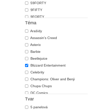
59FORTY
Koza
9FIFTY
Krab
9FORTY
Kráva
Téma
9FORTY APEX
Krokodýl
9FORTY M-Crown
Arašídy
Kůň
9SEVENTY
Assassin's Creed
Kuřátko
9TWENTY
Asterix
Labradorský retrívr
A Frame
Barbie
Lebka
Casual Classic
Beetlejuice
Lev
E Frame
Blizzard Entertainment
Liška
Open Back
Celebrity
Los
Runner
Champions: Oliver and Benji
Lvice
The 90s
Chupa Chups
Medvěd
The Ball
DC Comics
Motýl
Tvar
The Retro
Disney
Mravenec
The Snap
Dragon Ball
Myš
5 panelová