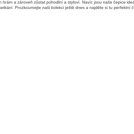
 hrám a zároveň zůstat pohodlní a styloví. Navíc jsou naše čepice ideál
setkání. Prozkoumejte naši kolekci ještě dnes a najděte si tu perfektní č