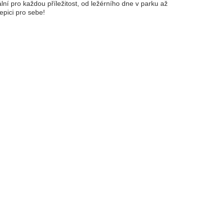
ní pro každou příležitost, od ležérního dne v parku až
epici pro sebe!