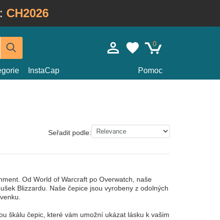
:
CH2026
0
egorie
InstaCap
Pomoc
Seřadit podle:
inment. Od World of Warcraft po Overwatch, naše
noušek Blizzardu. Naše čepice jsou vyrobeny z odolných
 venku.
ou škálu čepic, které vám umožní ukázat lásku k vašim