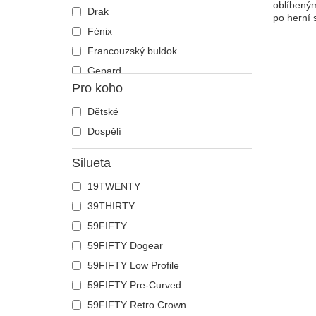
oblíbeným
Drak
po herní 
Fénix
Francouzský buldok
Gepard
Pro koho
Had
Havran
Dětské
Holub
Dospělí
Hroch
Silueta
Humr
19TWENTY
Jednorožec
39THIRTY
Jelen
59FIFTY
Ještěrka
59FIFTY Dogear
Kachna
59FIFTY Low Profile
Kočka
59FIFTY Pre-Curved
Kohout
59FIFTY Retro Crown
Kojot