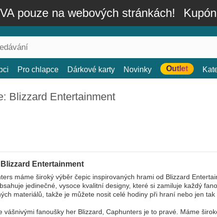
A pouze na webových stránkách!
Kupón
Outlet
bci
Pro chlapce
Dárkové karty
Novinky
Kat
: Blizzard Entertainment
 Blizzard Entertainment
ers máme široký výběr čepic inspirovaných hrami od Blizzard Enterta
bsahuje jedinečné, vysoce kvalitní designy, které si zamiluje každý fa
ých materiálů, takže je můžete nosit celé hodiny při hraní nebo jen tak
e vášnivými fanoušky her Blizzard, Caphunters je to pravé. Máme širok