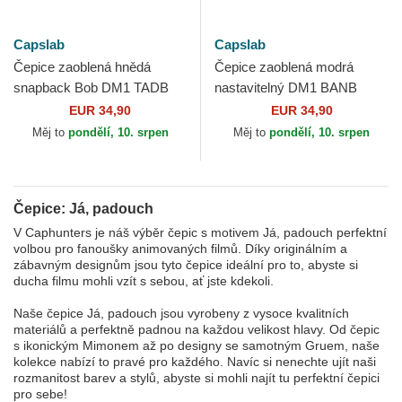
Capslab
Capslab
Čepice zaoblená hnědá
Čepice zaoblená modrá
snapback Bob DM1 TADB
nastavitelný DM1 BANB
Mimoň Já, padouch Capslab
Mimoň Já, padouch Capslab
EUR 34,90
EUR 34,90
Měj to
pondělí, 10. srpen
Měj to
pondělí, 10. srpen
Čepice: Já, padouch
V Caphunters je náš výběr čepic s motivem Já, padouch perfektní
volbou pro fanoušky animovaných filmů. Díky originálním a
zábavným designům jsou tyto čepice ideální pro to, abyste si
ducha filmu mohli vzít s sebou, ať jste kdekoli.
Naše čepice Já, padouch jsou vyrobeny z vysoce kvalitních
materiálů a perfektně padnou na každou velikost hlavy. Od čepic
s ikonickým Mimonem až po designy se samotným Gruem, naše
kolekce nabízí to pravé pro každého. Navíc si nenechte ujít naši
rozmanitost barev a stylů, abyste si mohli najít tu perfektní čepici
pro sebe!