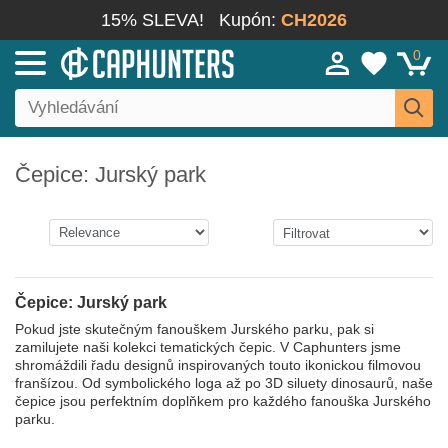
15% SLEVA!
Kupón:
CH2026
0
Čepice: Jurský park
Čepice: Jurský park
Pokud jste skutečným fanouškem Jurského parku, pak si
zamilujete naši kolekci tematických čepic. V Caphunters jsme
shromáždili řadu designů inspirovaných touto ikonickou filmovou
franšízou. Od symbolického loga až po 3D siluety dinosaurů, naše
čepice jsou perfektním doplňkem pro každého fanouška Jurského
parku.