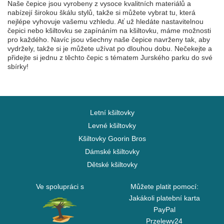
Naše čepice jsou vyrobeny z vysoce kvalitních materiálů a
nabízejí širokou škálu stylů, takže si můžete vybrat tu, která
nejlépe vyhovuje vašemu vzhledu. Ať už hledáte nastavitelnou
čepici nebo kšiltovku se zapínáním na kšiltovku, máme možnosti
pro každého. Navíc jsou všechny naše čepice navrženy tak, aby
vydržely, takže si je můžete užívat po dlouhou dobu. Nečekejte a
přidejte si jednu z těchto čepic s tématem Jurského parku do své
sbírky!
Letní kšiltovky
Levné kšiltovky
Kšiltovky Goorin Bros
Dámské kšiltovky
Dětské kšiltovky
Ve spolupráci s
Můžete platit pomocí:
Jakákoli platební karta
PayPal
Przelewy24