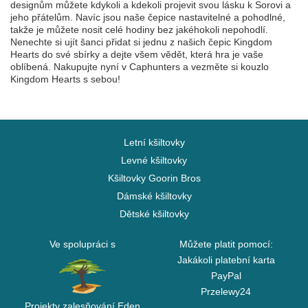
designům můžete kdykoli a kdekoli projevit svou lásku k Sorovi a
jeho přátelům. Navíc jsou naše čepice nastavitelné a pohodlné,
takže je můžete nosit celé hodiny bez jakéhokoli nepohodlí.
Nenechte si ujít šanci přidat si jednu z našich čepic Kingdom
Hearts do své sbírky a dejte všem vědět, která hra je vaše
oblíbená. Nakupujte nyní v Caphunters a vezměte si kouzlo
Kingdom Hearts s sebou!
Letní kšiltovky
Levné kšiltovky
Kšiltovky Goorin Bros
Dámské kšiltovky
Dětské kšiltovky
Ve spolupráci s
Můžete platit pomocí:
Jakákoli platební karta
PayPal
Przelewy24
Projekty zalesňování Eden