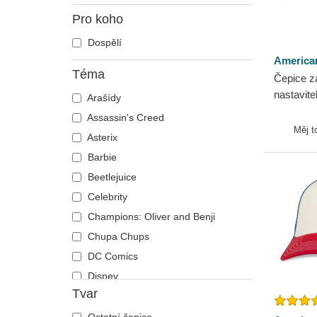
Pro koho
Dospělí
America
Téma
Čepice z
nastavit
Arašídy
Chevrole
Assassin's Creed
Needle
Měj t
Asterix
Barbie
Beetlejuice
Celebrity
Champions: Oliver and Benji
Chupa Chups
DC Comics
Disney
Tvar
Dragon Ball
Fast & Furious