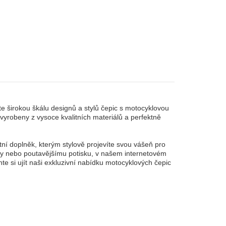
e širokou škálu designů a stylů čepic s motocyklovou
yrobeny z vysoce kvalitních materiálů a perfektně
ní doplněk, kterým stylově projevíte svou vášeň pro
ky nebo poutavějšímu potisku, v našem internetovém
te si ujít naši exkluzivní nabídku motocyklových čepic