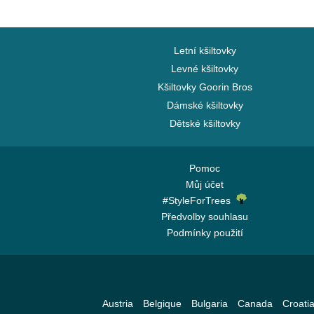
Návrat do budoucnosti
One Piece
Letní kšiltovky
Pán prstenů
Levné kšiltovky
Pivo
Kšiltovky Goorin Bros
Rick a Morty
Dámské kšiltovky
Robot Grendizer
Dětské kšiltovky
Scooby-Doo
Shrek
Pomoc
Šmoulové
Můj účet
SpongeBob
#StyleForTrees
Státy a země
Předvolby souhlasu
Podmínky použití
Super Mario Bros.
Žralok
Austria
Belgique
Bulgaria
Canada
Croati