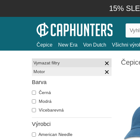
15% SLEV
Čepice
New Era
Von Dutch
Všichni výro
Čepic
Vymazat filtry
Motor
Barva
Černá
Modrá
Vícebarevná
Výrobci
American Needle