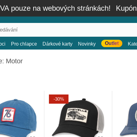
A pouze na webových stránkách!
Kupón
Outlet
bci
Pro chlapce
Dárkové karty
Novinky
Kat
e: Motor
-30%