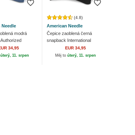
(4.8)
 Needle
American Needle
oblená modrá
Čepice zaoblená černá
Authorized
snapback International
alin American
Speedway Tri Color
EUR 34,95
EUR 34,95
American Needle
o
úterý, 11. srpen
Měj to
úterý, 11. srpen