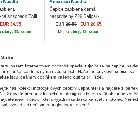
n Needle
American Needle
aoblená
Čepice zaoblená černá
vná snapback Twill
nastavitelný Z28 Ballpark
tch American Needle
American Needle
EUR 34,95
EUR
29,50
EUR 20,65
o
úterý, 11. srpen
Měj to
úterý, 11. srpen
 Motor
ers, našem internetovém obchodě specializujícím se na čepice, najdet
 pro nadšence do jízdy na dvou kolech. Naše motocyklové čepice jsou v
akže jsou ideálním doplňkem vašeho outfitu při jízdě.
jte naši kolekci motocyklových čepic v Caphunters a najděte si perfekt
Ať už dáváte přednost klasickému designu s logem vaší oblíbené znač
ajdete ideální čepici, která vyjádří vaši lásku ke světu motorek. Nenech
 svůj vzhled jedinečným a originálním prvkem!