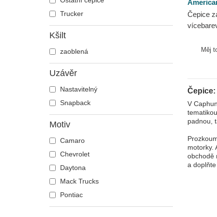
Ostatní čepice
America
Harry Potter
Trucker
Čepice z
vícebare
Hip Hop Dogz
Kšilt
Valin Pa
Hra o trůny
Měj t
zaoblená
Hudba
Já, padouch
Uzávěr
Koktejly
Nastavitelný
Čepice:
Kung Fu Panda
Snapback
V Caphunt
Looney Tunes
tematikou
Lucky Luke
padnou, t
Motiv
Města a pláže
Prozkoume
Camaro
motorky. 
Motor
Chevrolet
obchodě n
My Hero Academia
a doplňte
Daytona
Mytologická stvoření
Mack Trucks
Národní parky
Pontiac
Naruto
NASA