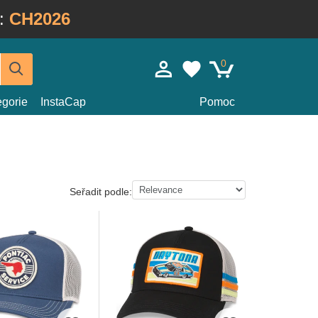
:
CH2026
0
egorie
InstaCap
Pomoc
Seřadit podle: