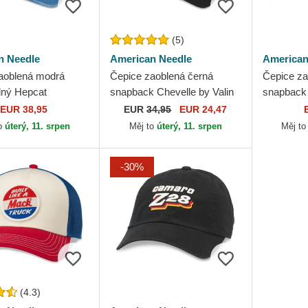
(5)
n Needle
American Needle
American
aoblená modrá
Čepice zaoblená černá
Čepice za
elný Hepcat
snapback Chevelle by Valin
snapback 
t 76 American
American Needle
Service V
EUR 38,95
EUR
34,95
EUR 24,47
Needle
o
úterý, 11. srpen
Měj to
úterý, 11. srpen
Měj t
-30%
(4.3)