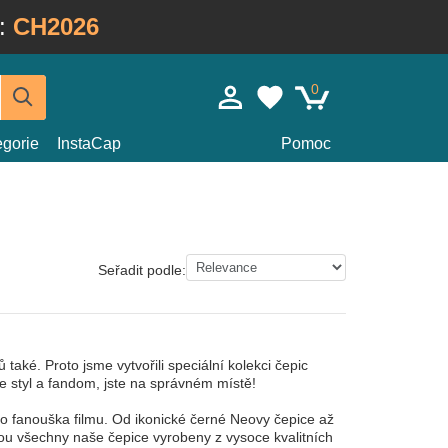
:
CH2026
0
egorie
InstaCap
Pomoc
Seřadit podle:
ké. Proto jsme vytvořili speciální kolekci čepic
je styl a fandom, jste na správném místě!
o fanouška filmu. Od ikonické černé Neovy čepice až
ou všechny naše čepice vyrobeny z vysoce kvalitních