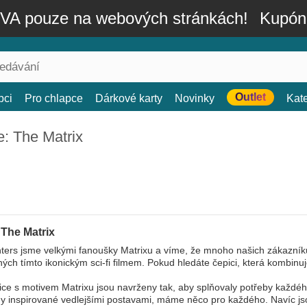
A pouze na webových stránkách!
Kupón
Outlet
bci
Pro chlapce
Dárkové karty
Novinky
Kat
: The Matrix
 The Matrix
ers jsme velkými fanoušky Matrixu a víme, že mnoho našich zákazníků ta
ných tímto ikonickým sci-fi filmem. Pokud hledáte čepici, která kombinu
ce s motivem Matrixu jsou navrženy tak, aby splňovaly potřeby každéh
y inspirované vedlejšími postavami, máme něco pro každého. Navíc js