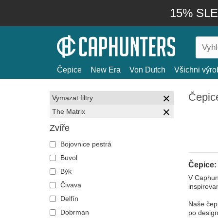
15% SLEV
Čepice
New Era
Von Dutch
Všichni výro
Čepice
Vymazat filtry
The Matrix
Zvíře
Bojovnice pestrá
Buvol
Čepice:
Býk
V Caphunt
Čivava
inspirova
Delfín
Naše čepi
Dobrman
po design