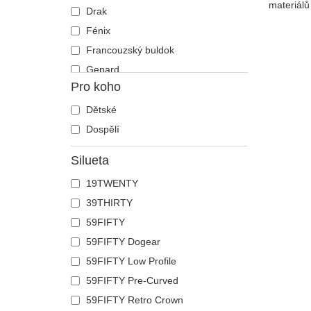
materiálů
Drak
Fénix
Francouzský buldok
Gepard
Pro koho
Had
Havran
Dětské
Holub
Dospělí
Hroch
Silueta
Humr
19TWENTY
Jednorožec
39THIRTY
Jelen
59FIFTY
Ještěrka
59FIFTY Dogear
Kachna
59FIFTY Low Profile
Kočka
59FIFTY Pre-Curved
Kohout
59FIFTY Retro Crown
Kojot