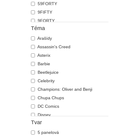
59FORTY
Koza
9FIFTY
Krab
9FORTY
Kráva
Téma
9FORTY APEX
Krokodýl
9FORTY M-Crown
Arašídy
Kůň
9SEVENTY
Assassin's Creed
Kuřátko
9TWENTY
Asterix
Labradorský retrívr
A Frame
Barbie
Lebka
Casual Classic
Beetlejuice
Lev
E Frame
Celebrity
Liška
Open Back
Champions: Oliver and Benji
Los
Runner
Chupa Chups
Lvice
The 90s
DC Comics
Medvěd
The Ball
Disney
Motýl
Tvar
The Retro
Dragon Ball
Mravenec
The Snap
Harry Potter
Myš
5 panelová