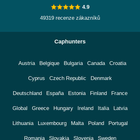
4.9
49319 recenze zákazníků
Caphunters
Austria
Belgique
Bulgaria
Canada
Croatia
Cyprus
Czech Republic
Denmark
Deutschland
España
Estonia
Finland
France
Global
Greece
Hungary
Ireland
Italia
Latvia
Lithuania
Luxembourg
Malta
Poland
Portugal
Romania
Slovakia
Slovenia
Sweden