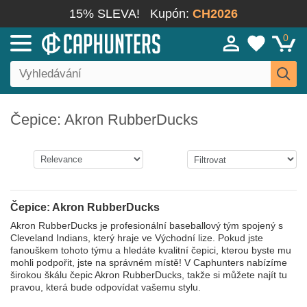
15% SLEVA!
Kupón:
CH2026
0
Čepice: Akron RubberDucks
Čepice: Akron RubberDucks
Akron RubberDucks je profesionální baseballový tým spojený s
Cleveland Indians, který hraje ve Východní lize. Pokud jste
fanouškem tohoto týmu a hledáte kvalitní čepici, kterou byste mu
mohli podpořit, jste na správném místě! V Caphunters nabízíme
širokou škálu čepic Akron RubberDucks, takže si můžete najít tu
pravou, která bude odpovídat vašemu stylu.