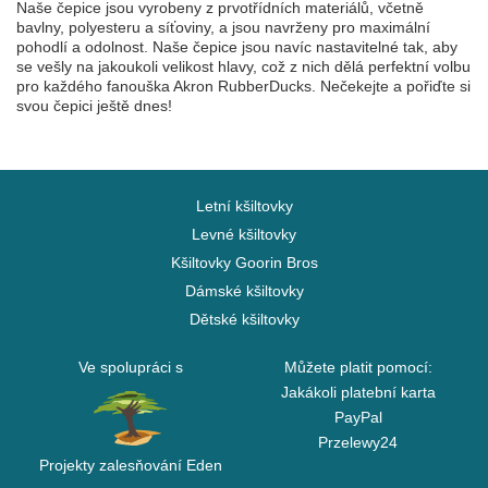
Naše čepice jsou vyrobeny z prvotřídních materiálů, včetně
bavlny, polyesteru a síťoviny, a jsou navrženy pro maximální
pohodlí a odolnost. Naše čepice jsou navíc nastavitelné tak, aby
se vešly na jakoukoli velikost hlavy, což z nich dělá perfektní volbu
pro každého fanouška Akron RubberDucks. Nečekejte a pořiďte si
svou čepici ještě dnes!
Letní kšiltovky
Levné kšiltovky
Kšiltovky Goorin Bros
Dámské kšiltovky
Dětské kšiltovky
Ve spolupráci s
Můžete platit pomocí:
Jakákoli platební karta
PayPal
Przelewy24
Projekty zalesňování Eden