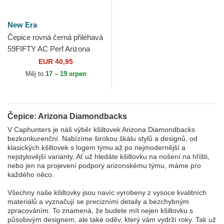
New Era
Čepice rovná černá přiléhavá
59FIFTY AC Perf Arizona
Diamondbacks MLB New
EUR 40,95
Era
Měj to
17 – 19 srpen
Čepice: Arizona Diamondbacks
V Caphunters je náš výběr kšiltovek Arizona Diamondbacks
bezkonkurenční. Nabízíme širokou škálu stylů a designů, od
klasických kšiltovek s logem týmu až po nejmodernější a
nejstylovější varianty. Ať už hledáte kšiltovku na nošení na hřišti,
nebo jen na projevení podpory arizonskému týmu, máme pro
každého něco.
Všechny naše kšiltovky jsou navíc vyrobeny z vysoce kvalitních
materiálů a vyznačují se precizními detaily a bezchybným
zpracováním. To znamená, že budete mít nejen kšiltovku s
působivým designem, ale také oděv, který vám vydrží roky. Tak už