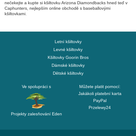
nečekejte a kupte si kšiltovku Arizona Diamondbacks hned teď v
Caphunters, nejlepším online obchodě s baseballovými
kšiltovkami.
Letní kšiltovky
Levné kšiltovky
Kšiltovky Goorin Bros
Dámské kšiltovky
Dětské kšiltovky
Ve spolupráci s
Můžete platit pomocí:
Jakákoli platební karta
PayPal
Przelewy24
Projekty zalesňování Eden