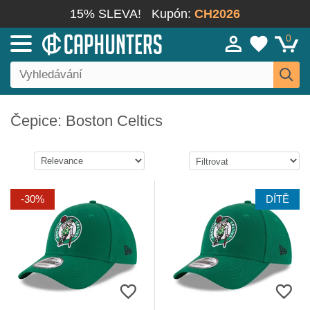
15% SLEVA!
Kupón:
CH2026
0
Čepice: Boston Celtics
-30%
DÍTĚ