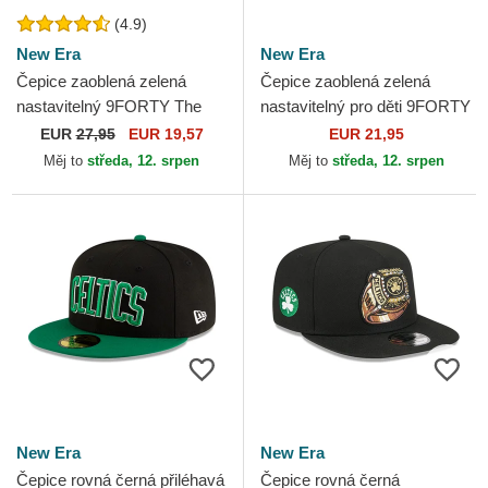
(4.9)
New Era
New Era
Čepice zaoblená zelená
Čepice zaoblená zelená
nastavitelný 9FORTY The
nastavitelný pro děti 9FORTY
League Boston Celtics NBA
The League Boston Celtics
EUR
27,95
EUR 19,57
EUR 21,95
New Era
NBA New Era
Měj to
středa, 12. srpen
Měj to
středa, 12. srpen
New Era
New Era
Čepice rovná černá přiléhavá
Čepice rovná černá