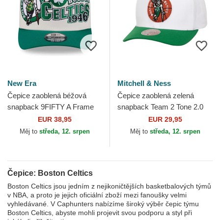
New Era
Mitchell & Ness
Čepice zaoblená béžová
Čepice zaoblená zelená
snapback 9FIFTY A Frame
snapback Team 2 Tone 2.0
Classic Boston Celtics NBA
Pro Boston Celtics NBA
EUR 38,95
EUR 29,95
New Era
Mitchell & Ness
Měj to
středa, 12. srpen
Měj to
středa, 12. srpen
Čepice: Boston Celtics
Boston Celtics jsou jedním z nejikoničtějších basketbalových týmů
v NBA, a proto je jejich oficiální zboží mezi fanoušky velmi
vyhledávané. V Caphunters nabízíme široký výběr čepic týmu
Boston Celtics, abyste mohli projevit svou podporu a styl při