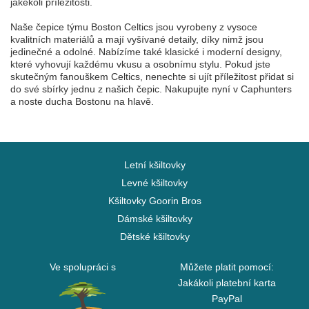
jakékoli příležitosti.
Naše čepice týmu Boston Celtics jsou vyrobeny z vysoce
kvalitních materiálů a mají vyšívané detaily, díky nimž jsou
jedinečné a odolné. Nabízíme také klasické i moderní designy,
které vyhovují každému vkusu a osobnímu stylu. Pokud jste
skutečným fanouškem Celtics, nenechte si ujít příležitost přidat si
do své sbírky jednu z našich čepic. Nakupujte nyní v Caphunters
a noste ducha Bostonu na hlavě.
Letní kšiltovky
Levné kšiltovky
Kšiltovky Goorin Bros
Dámské kšiltovky
Dětské kšiltovky
Ve spolupráci s
Můžete platit pomocí:
Jakákoli platební karta
PayPal