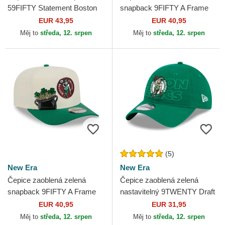
59FIFTY Statement Boston
snapback 9FIFTY A Frame
Celtics NBA New Era
Ring Boston Celtics NBA
EUR 43,95
EUR 40,95
New Era
Měj to
středa, 12. srpen
Měj to
středa, 12. srpen
(5)
New Era
New Era
Čepice zaoblená zelená
Čepice zaoblená zelená
snapback 9FIFTY A Frame
nastavitelný 9TWENTY Draft
Precurved Hardwood
Edition 2023 Boston Celtics
EUR 40,95
EUR 31,95
Classics Boston Celtics NBA
NBA New Era
Měj to
středa, 12. srpen
Měj to
středa, 12. srpen