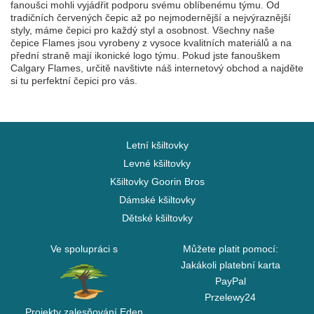
fanoušci mohli vyjádřit podporu svému oblíbenému týmu. Od
tradičních červených čepic až po nejmodernější a nejvýraznější
styly, máme čepici pro každý styl a osobnost. Všechny naše
čepice Flames jsou vyrobeny z vysoce kvalitních materiálů a na
přední straně mají ikonické logo týmu. Pokud jste fanouškem
Calgary Flames, určitě navštivte náš internetový obchod a najděte
si tu perfektní čepici pro vás.
Letní kšiltovky
Levné kšiltovky
Kšiltovky Goorin Bros
Dámské kšiltovky
Dětské kšiltovky
Ve spolupráci s
Můžete platit pomocí:
Jakákoli platební karta
PayPal
Przelewy24
Projekty zalesňování Eden