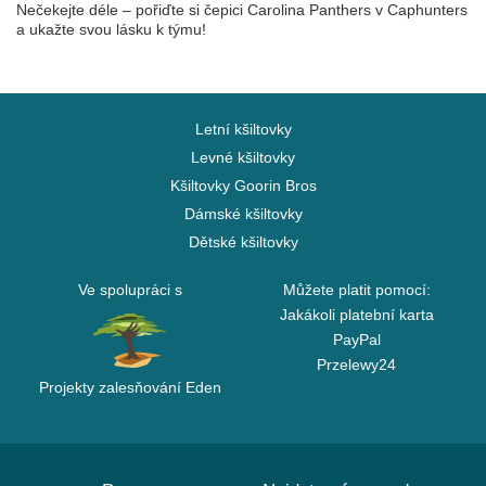
Nečekejte déle – pořiďte si čepici Carolina Panthers v Caphunters
a ukažte svou lásku k týmu!
Letní kšiltovky
Levné kšiltovky
Kšiltovky Goorin Bros
Dámské kšiltovky
Dětské kšiltovky
Ve spolupráci s
Můžete platit pomocí:
Jakákoli platební karta
PayPal
Przelewy24
Projekty zalesňování Eden