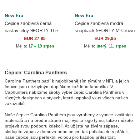
New Era
New Era
Čepice zaoblená černá
Čepice zaoblená modrá
nastavitelný 9FORTY The
snapback 9FORTY M-Crown
League Carolina Panthers
Team Carolina Panthers NFL
EUR 27,95
EUR 29,95
NFL New Era
New Era
Měj to
17 – 19 srpen
Měj to
úterý, 11. srpen
Čepice: Carolina Panthers
Carolina Panthers patří k nejoblíbenějším týmům v NFL a jejich
čepice jsou nezbytným doplňkem každého fanouška. V
Caphunters nabízíme široký výběr čepic Carolina Panthers v
různých designech a stylech, které uspokojí vkus všech našich
zákazníků.
Naše čepice Carolina Panthers jsou vyrobeny z vysoce kvalitních
materiálů a na přední straně mají vyšité logo týmu, takže můžete
projevit svou podporu kdekoli. Ať už jste na živém zápase,
sledujete zápas z domova nebo se jen tak poflakujete s přáteli,
naše čepice jsou perfektní volbou pro každou příležitost.