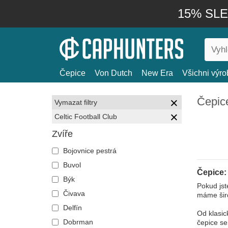
15% SLEV
Čepice
Von Dutch
New Era
Všichni výro
Čepice
Vymazat filtry
Celtic Football Club
Zvíře
Bojovnice pestrá
Buvol
Čepice: 
Býk
Pokud jst
Čivava
máme širo
Delfín
Od klasic
Dobrman
čepice se