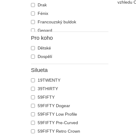
vzhledu Ce
Drak
Fénix
Francouzský buldok
Gepard
Pro koho
Had
Havran
Dětské
Holub
Dospělí
Hroch
Silueta
Humr
19TWENTY
Jednorožec
39THIRTY
Jelen
59FIFTY
Ještěrka
59FIFTY Dogear
Kachna
59FIFTY Low Profile
Kočka
59FIFTY Pre-Curved
Kohout
59FIFTY Retro Crown
Kojot