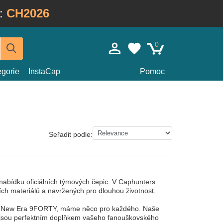
:
CH2026
0
egorie
InstaCap
Pomoc
Seřadit podle:
nabídku oficiálních týmových čepic. V Caphunters
ích materiálů a navržených pro dlouhou životnost.
ltic New Era 9FORTY, máme něco pro každého. Naše
už jsou perfektním doplňkem vašeho fanouškovského