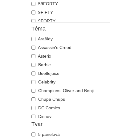
59FORTY
Koza
9FIFTY
Krab
9FORTY
Kráva
Téma
9FORTY APEX
Krokodýl
9FORTY M-Crown
Arašídy
Kůň
9SEVENTY
Assassin's Creed
Kuřátko
9TWENTY
Asterix
Labradorský retrívr
A Frame
Barbie
Lebka
Casual Classic
Beetlejuice
Lev
E Frame
Celebrity
Liška
Open Back
Champions: Oliver and Benji
Los
Runner
Chupa Chups
Lvice
The 90s
DC Comics
Medvěd
The Ball
Disney
Motýl
Tvar
The Retro
Dragon Ball
Mravenec
The Snap
Harry Potter
Myš
5 panelová