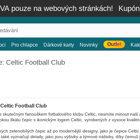
A pouze na webových stránkách!
Kupón
Outlet
bci
Pro chlapce
Dárkové karty
Novinky
Kat
: Celtic Football Club
Celtic Football Club
e skutečným fanouškem fotbalového klubu Celtic, nesmíte minout naši 
kou škálu čepic s ikonickým logem Celtic, vyrobených z vysoce kvalitn
kých zelenobílých čepic až po modernější designy, jako je čepice Ce
 také vyznačují detaily, jako jsou výšivky a týmové nášivky, díky čem