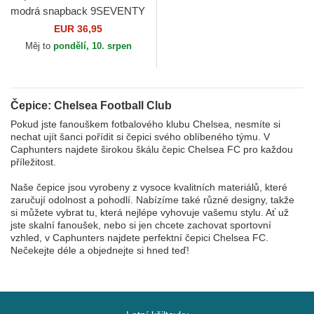
modrá snapback 9SEVENTY
Stretch Snap Iridiscent
EUR 36,95
Chelsea Football Club...
Měj to
pondělí, 10. srpen
Čepice: Chelsea Football Club
Pokud jste fanouškem fotbalového klubu Chelsea, nesmíte si
nechat ujít šanci pořídit si čepici svého oblíbeného týmu. V
Caphunters najdete širokou škálu čepic Chelsea FC pro každou
příležitost.
Naše čepice jsou vyrobeny z vysoce kvalitních materiálů, které
zaručují odolnost a pohodlí. Nabízíme také různé designy, takže
si můžete vybrat tu, která nejlépe vyhovuje vašemu stylu. Ať už
jste skalní fanoušek, nebo si jen chcete zachovat sportovní
vzhled, v Caphunters najdete perfektní čepici Chelsea FC.
Nečekejte déle a objednejte si hned teď!