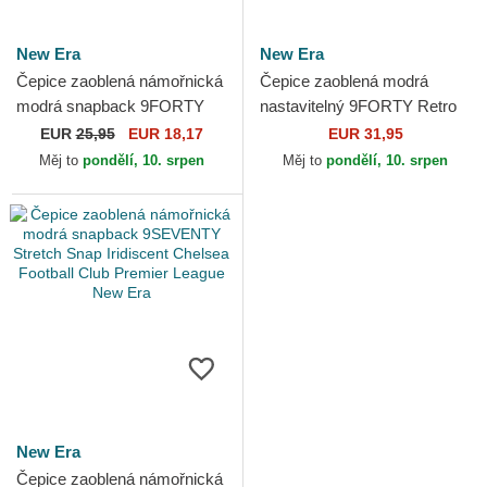
New Era
New Era
Čepice zaoblená námořnická
Čepice zaoblená modrá
modrá snapback 9FORTY
nastavitelný 9FORTY Retro
Core Chelsea Football Club
Chelsea Football Club
EUR
25,95
EUR 18,17
EUR 31,95
Premier League New Era
Premier League New Era
Měj to
pondělí, 10. srpen
Měj to
pondělí, 10. srpen
New Era
Čepice zaoblená námořnická