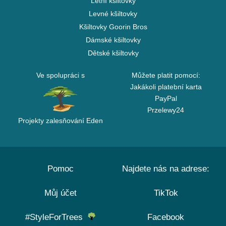
Letní kšiltovky
Levné kšiltovky
Kšiltovky Goorin Bros
Dámské kšiltovky
Dětské kšiltovky
Ve spolupráci s
Můžete platit pomocí:
Jakákoli platební karta
PayPal
Przelewy24
Projekty zalesňování Eden
Pomoc
Najdete nás na adrese:
Můj účet
TikTok
#StyleForTrees
Facebook