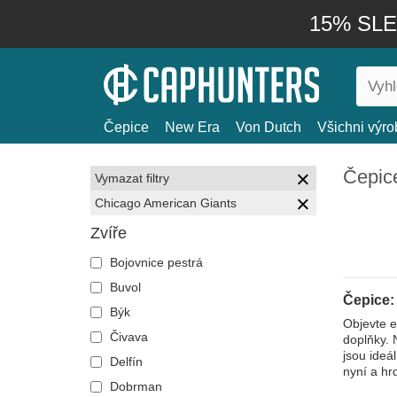
15% SLEV
Čepice
New Era
Von Dutch
Všichni výro
Čepic
Vymazat filtry
Chicago American Giants
Zvíře
Bojovnice pestrá
Buvol
Čepice:
Býk
Objevte e
Čivava
doplňky. 
jsou ideá
Delfín
nyní a hr
Dobrman