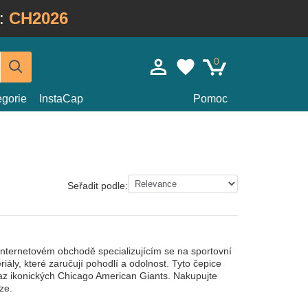
:
CH2026
0
egorie
InstaCap
Pomoc
Seřadit podle:
internetovém obchodě specializujícím se na sportovní
iály, které zaručují pohodlí a odolnost. Tyto čepice
dkaz ikonických Chicago American Giants. Nakupujte
ze.