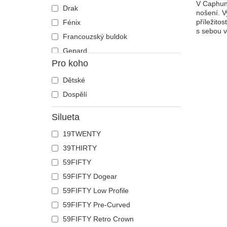
V Caphunt
Drak
nošení. V
příležito
Fénix
s sebou v
Francouzský buldok
Gepard
Pro koho
Had
Havran
Dětské
Holub
Dospělí
Hroch
Silueta
Humr
19TWENTY
Jednorožec
39THIRTY
Jelen
59FIFTY
Ještěrka
59FIFTY Dogear
Kachna
59FIFTY Low Profile
Kočka
59FIFTY Pre-Curved
Kohout
59FIFTY Retro Crown
Kojot