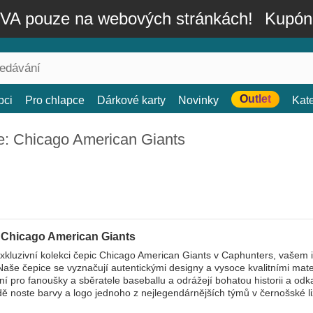
A pouze na webových stránkách!
Kupón
Outlet
bci
Pro chlapce
Dárkové karty
Novinky
Kat
e: Chicago American Giants
 Chicago American Giants
xkluzivní kolekci čepic Chicago American Giants v Caphunters, vašem 
Naše čepice se vyznačují autentickými designy a vysoce kvalitními mater
lní pro fanoušky a sběratele baseballu a odrážejí bohatou historii a o
dě noste barvy a logo jednoho z nejlegendárnějších týmů v černošské li