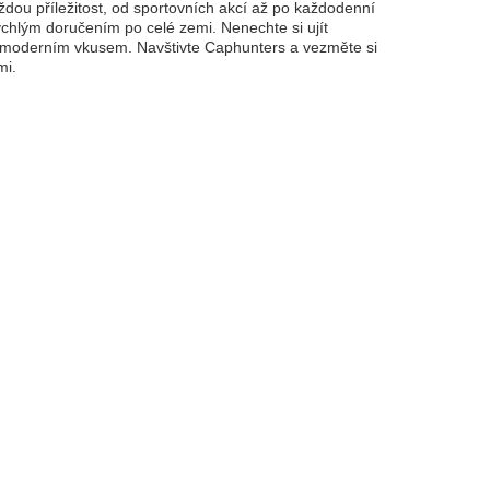
ždou příležitost, od sportovních akcí až po každodenní
chlým doručením po celé zemi. Nenechte si ujít
yl s moderním vkusem. Navštivte Caphunters a vezměte si
mi.