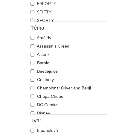
59FORTY
Koza
9FIFTY
Krab
9FORTY
Kráva
Téma
9FORTY APEX
Krokodýl
9FORTY M-Crown
Arašídy
Kůň
9SEVENTY
Assassin's Creed
Kuřátko
9TWENTY
Asterix
Labradorský retrívr
A Frame
Barbie
Lebka
Casual Classic
Beetlejuice
Lev
E Frame
Celebrity
Liška
Open Back
Champions: Oliver and Benji
Los
Runner
Chupa Chups
Lvice
The 90s
DC Comics
Medvěd
The Ball
Disney
Motýl
Tvar
The Retro
Dragon Ball
Mravenec
The Snap
Fast & Furious
Myš
5 panelová