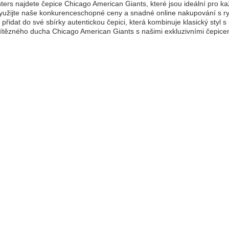
ers najdete čepice Chicago American Giants, které jsou ideální pro ka
yužijte naše konkurenceschopné ceny a snadné online nakupování s ry
st přidat do své sbírky autentickou čepici, která kombinuje klasický st
ítězného ducha Chicago American Giants s našimi exkluzivními čepice