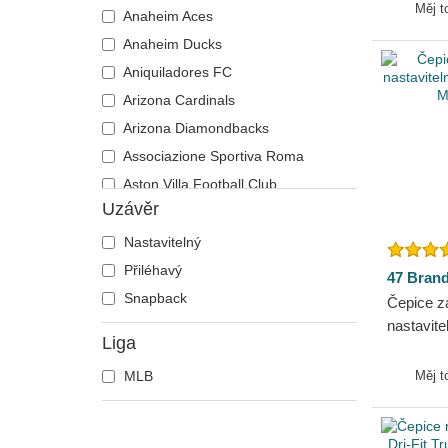
White So
Měj t
Anaheim Aces
Anaheim Ducks
Aniquiladores FC
Arizona Cardinals
Arizona Diamondbacks
Associazione Sportiva Roma
Aston Villa Football Club
Uzávěr
Atlanta Braves
Atlanta Falcons
Nastavitelný
Boston Bruins
Přiléhavý
47 Bran
Boston Celtics
Snapback
Čepice z
Boston Red Sox
nastavit
Liga
Sox MLB
Brooklyn Nets
MLB
Měj t
Carolina Panthers
Chelsea Football Club
Chicago Bears