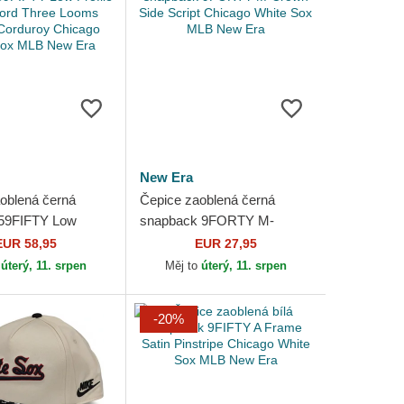
New Era
oblená černá
Čepice zaoblená černá
 59FIFTY Low
snapback 9FORTY M-
oral Cord Three
Crown Side Script Chicago
EUR 58,95
EUR 27,95
nted Corduroy...
White Sox MLB New Era
o
úterý, 11. srpen
Měj to
úterý, 11. srpen
-20%