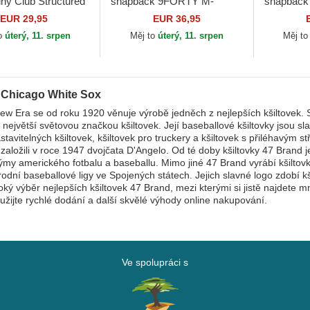
lný Club Structured
snapback 9FORTY M-
snapbac
Ripstop Chicago
Crown All Star Game
BP Chi Ch
EUR 29,95
EUR 36,95
x MLB Nike
Chicago White Sox MLB
MLB New
o
úterý, 11. srpen
Měj to
úterý, 11. srpen
Měj t
New Era
 Chicago White Sox
w Era se od roku 1920 věnuje výrobě jedněch z nejlepších kšiltovek. 
 největší světovou značkou kšiltovek. Její baseballové kšiltovky jsou s
stavitelných kšiltovek, kšiltovek pro truckery a kšiltovek s přiléhavým 
založili v roce 1947 dvojčata D'Angelo. Od té doby kšiltovky 47 Brand j
ýmy amerického fotbalu a baseballu. Mimo jiné 47 Brand vyrábí kšiltovk
rodní baseballové ligy ve Spojených státech. Jejich slavné logo zdobí 
roký výběr nejlepších kšiltovek 47 Brand, mezi kterými si jistě najdete 
užijte rychlé dodání a další skvělé výhody online nakupování.
Ve spolupráci s