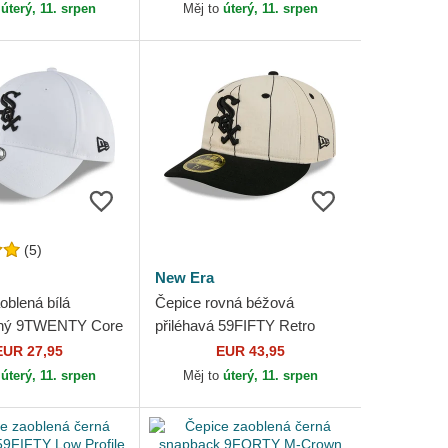
ne Chicago White
White Sox MLB Nike
o
úterý, 11. srpen
Měj to
úterý, 11. srpen
.
(5)
New Era
oblená bílá
Čepice rovná béžová
elný 9TWENTY Core
přiléhavá 59FIFTY Retro
hicago White Sox
Crown Linen Chicago White
EUR 27,95
EUR 43,95
 Era
Sox MLB New Era
o
úterý, 11. srpen
Měj to
úterý, 11. srpen