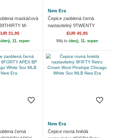
New Era
aoblená maskáčová
Čepice zaoblená černá
 39THIRTY M-
nastavitelný 9TWENTY
rame Realtree
Merino Wool Chicago White
EUR 31,95
EUR 45,95
White Sox MLB
Sox MLB New Era
o
úterý, 11. srpen
Měj to
úterý, 11. srpen
New Era
oblená černá
Čepice rovná hnědá