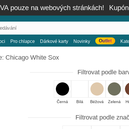
A pouze na webových stránkách!
Kupón
Outlet
bci
Pro chlapce
Dárkové karty
Novinky
Kat
e: Chicago White Sox
Filtrovat podle bar
Černá
Bílá
Béžová
Zelená
H
Filtrovat podle zna