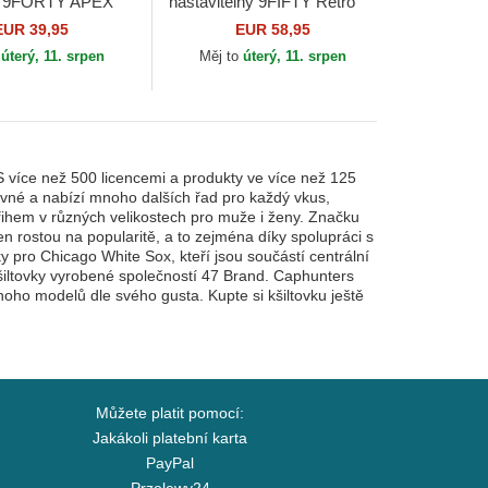
k 9FORTY APEX
nastavitelný 9FIFTY Retro
icago White Sox
Crown Wool Pinstripe
EUR 39,95
EUR 58,95
 Era
Chicago White Sox MLB
o
úterý, 11. srpen
Měj to
úterý, 11. srpen
New Era
S více než 500 licencemi a produkty ve více než 125
lavné a nabízí mnoho dalších řad pro každý vkus,
střihem v různých velikostech pro muže i ženy. Značku
en rostou na popularitě, a to zejména díky spolupráci s
y pro Chicago White Sox, kteří jsou součástí centrální
kšiltovky vyrobené společností 47 Brand. Caphunters
mnoho modelů dle svého gusta. Kupte si kšiltovku ještě
Můžete platit pomocí:
Jakákoli platební karta
PayPal