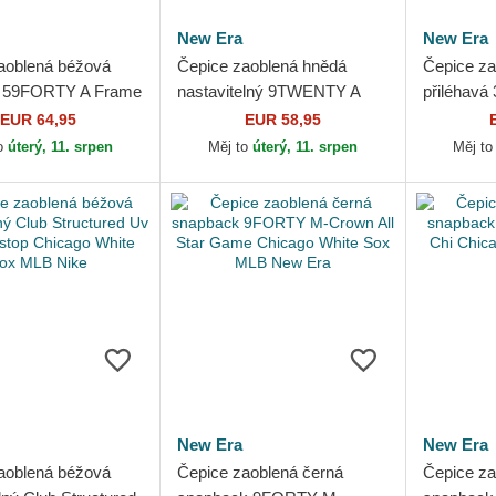
New Era
New Era
aoblená béžová
Čepice zaoblená hnědá
Čepice z
á 59FORTY A Frame
nastavitelný 9TWENTY A
přiléhavá
lm Chicago White
Frame Wool Pinstripe
Crown A F
EUR 64,95
EUR 58,95
 New Era
Chicago White Sox MLB
Chicago 
o
úterý, 11. srpen
Měj to
úterý, 11. srpen
Měj t
New Era
New Era
New Era
New Era
aoblená béžová
Čepice zaoblená černá
Čepice za