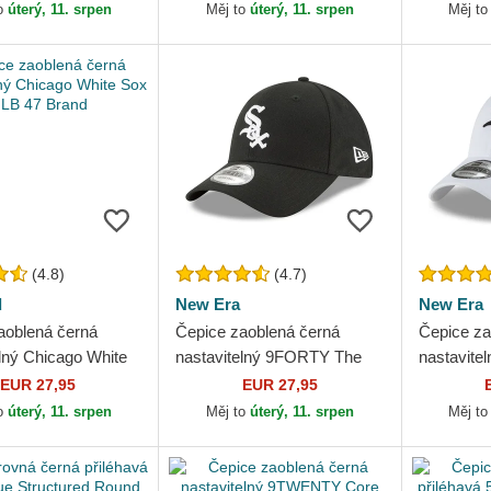
x MLB Nike
Chicago White Sox MLB
Herringbo
o
úterý, 11. srpen
Měj to
úterý, 11. srpen
Měj t
New Era
Sox MLB..
(4.8)
(4.7)
d
New Era
New Era
aoblená černá
Čepice zaoblená černá
Čepice za
elný Chicago White
nastavitelný 9FORTY The
nastavit
 47 Brand
League Chicago White Sox
Classic C
EUR 27,95
EUR 27,95
MLB New Era
MLB New
o
úterý, 11. srpen
Měj to
úterý, 11. srpen
Měj t