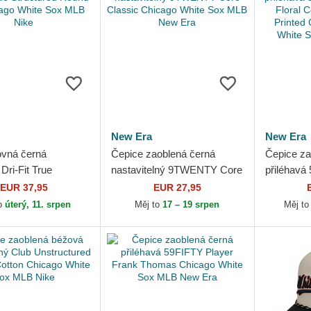
New Era
New Era
ovná černá
Čepice zaoblená černá
Čepice za
 Dri-Fit True
nastavitelný 9TWENTY Core
přiléhavá
d Round Bill
Classic Chicago White Sox
Profile Fl
EUR 37,95
EUR 27,95
White Sox MLB
MLB New Era
Looms Pri
o
úterý, 11. srpen
Měj to
17 – 19 srpen
Měj t