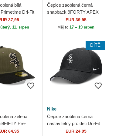
oblená bílá
Čepice zaoblená černá
Primetime Dri-Fit
snapback 9FORTY APEX
ctured Chicago
Batting Practice Chicago
EUR 37,95
EUR 39,95
x MLB Nike
White Sox MLB New Era
o
úterý, 11. srpen
Měj to
17 – 19 srpen
DÍTĚ
Nike
oblená zelená
Čepice zaoblená černá
 59FIFTY Pre-
nastavitelný pro děti Dri-Fit
merican
Club Structured Chicago
EUR 64,95
EUR 24,95