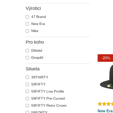
Výrobci
47 Brand
New Era
Nike
Pro koho
Dětské
Dospělí
-20%
Silueta
39THIRTY
59FIFTY
59FIFTY Low Profile
59FIFTY Pre-Curved
59FIFTY Retro Crown
New Era
59FORTY