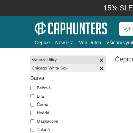
15% SLEV
Čepice
New Era
Von Dutch
Všichni výro
Čepic
Vymazat filtry
Chicago White Sox
Barva
Béžová
Bílá
Černá
Hnědá
Maskáčová
Zelená