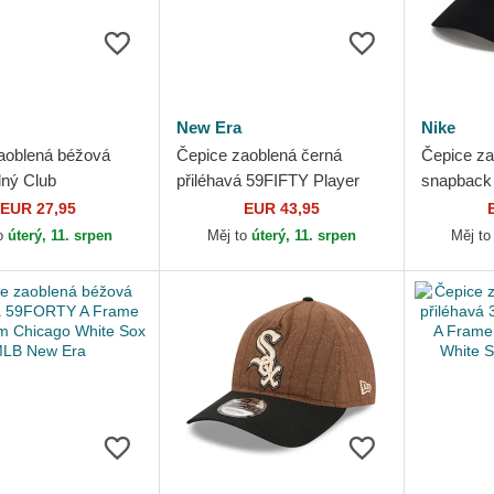
New Era
Nike
aoblená béžová
Čepice zaoblená černá
Čepice za
lný Club
přiléhavá 59FIFTY Player
snapback 
ured Organic Cotton
Frank Thomas Chicago
Chicago 
EUR 27,95
EUR 43,95
White Sox MLB
White Sox MLB New Era
Nike
o
úterý, 11. srpen
Měj to
úterý, 11. srpen
Měj t