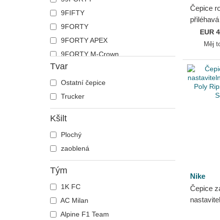
Čepice r
9FIFTY
přiléhav
9FORTY
On Field
EUR
4
9FORTY APEX
White S
Měj t
9FORTY M-Crown
Tvar
9TWENTY
Ostatní čepice
Trucker
Kšilt
Plochý
zaoblená
Tým
Nike
1K FC
Čepice z
nastavite
AC Milan
UV Poly 
Alpine F1 Team