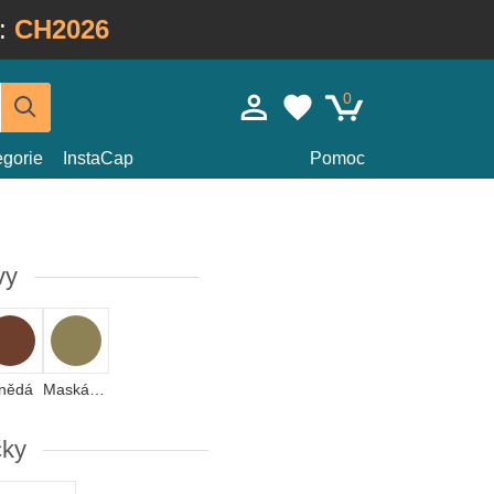
:
CH2026
0
egorie
InstaCap
Pomoc
vy
nědá
Maskáčová
čky