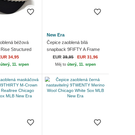
New Era
oblená béžová
Čepice zaoblená bílá
Rise Structured
snapback 9FIFTY A Frame
White Sox MLB
Satin Pinstripe Chicago
EUR 34,95
EUR
39,95
EUR 31,96
White Sox MLB New Era
o
úterý, 11. srpen
Měj to
úterý, 11. srpen