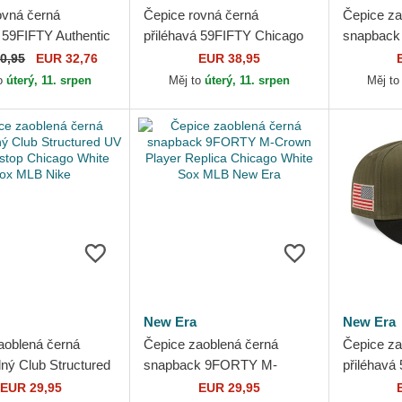
ovná černá
Čepice rovná černá
Čepice za
á 59FIFTY Authentic
přiléhavá 59FIFTY Chicago
snapback 
 Game Chicago
White Sox MLB New Era
Rise Stru
0,95
EUR 32,76
EUR 38,95
ox MLB New Era
White So
o
úterý, 11. srpen
Měj to
úterý, 11. srpen
Měj t
New Era
New Era
aoblená černá
Čepice zaoblená černá
Čepice za
lný Club Structured
snapback 9FORTY M-
přiléhavá
Ripstop Chicago
Crown Player Replica
Curved A
EUR 29,95
EUR 29,95