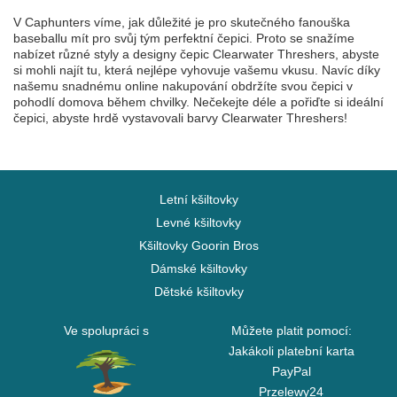
V Caphunters víme, jak důležité je pro skutečného fanouška
baseballu mít pro svůj tým perfektní čepici. Proto se snažíme
nabízet různé styly a designy čepic Clearwater Threshers, abyste
si mohli najít tu, která nejlépe vyhovuje vašemu vkusu. Navíc díky
našemu snadnému online nakupování obdržíte svou čepici v
pohodlí domova během chvilky. Nečekejte déle a pořiďte si ideální
čepici, abyste hrdě vystavovali barvy Clearwater Threshers!
Letní kšiltovky
Levné kšiltovky
Kšiltovky Goorin Bros
Dámské kšiltovky
Dětské kšiltovky
Ve spolupráci s
Můžete platit pomocí:
Jakákoli platební karta
PayPal
Przelewy24