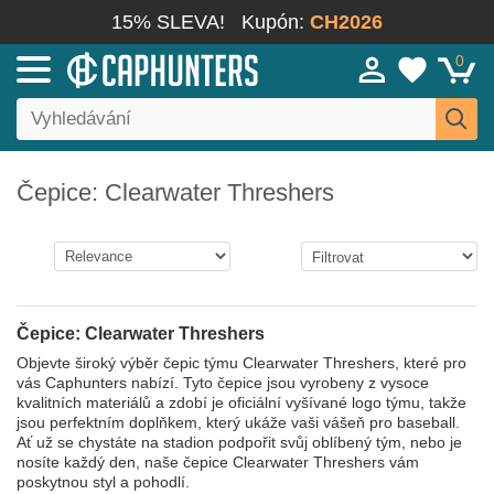
15% SLEVA!
Kupón:
CH2026
0
Čepice: Clearwater Threshers
Čepice: Clearwater Threshers
Objevte široký výběr čepic týmu Clearwater Threshers, které pro
vás Caphunters nabízí. Tyto čepice jsou vyrobeny z vysoce
kvalitních materiálů a zdobí je oficiální vyšívané logo týmu, takže
jsou perfektním doplňkem, který ukáže vaši vášeň pro baseball.
Ať už se chystáte na stadion podpořit svůj oblíbený tým, nebo je
nosíte každý den, naše čepice Clearwater Threshers vám
poskytnou styl a pohodlí.