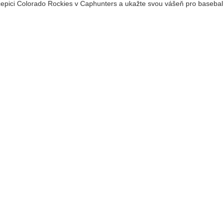
čepici Colorado Rockies v Caphunters a ukažte svou vášeň pro basebal