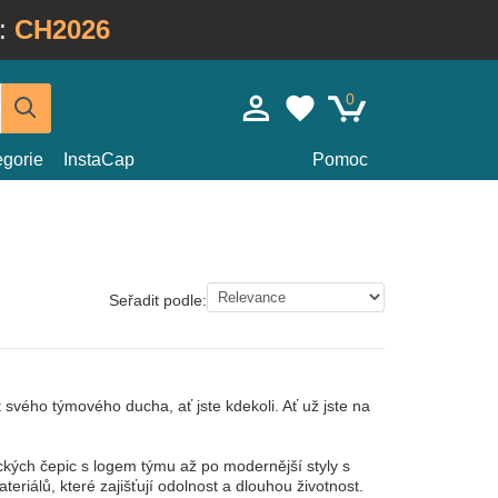
:
CH2026
0
egorie
InstaCap
Pomoc
Seřadit podle:
svého týmového ducha, ať jste kdekoli. Ať už jste na
ckých čepic s logem týmu až po modernější styly s
eriálů, které zajišťují odolnost a dlouhou životnost.