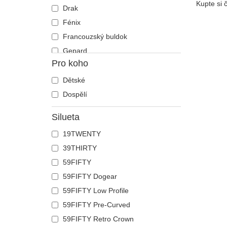
Kupte si 
Drak
Fénix
Francouzský buldok
Gepard
Pro koho
Had
Havran
Dětské
Holub
Dospělí
Hroch
Silueta
Humr
19TWENTY
Jednorožec
39THIRTY
Jelen
59FIFTY
Ještěrka
59FIFTY Dogear
Kachna
59FIFTY Low Profile
Kočka
59FIFTY Pre-Curved
Kohout
59FIFTY Retro Crown
Kojot