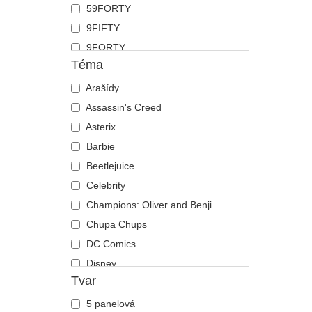
59FORTY
Koza
9FIFTY
Krab
9FORTY
Kráva
Téma
9FORTY APEX
Krokodýl
9FORTY M-Crown
Arašídy
Kůň
9SEVENTY
Assassin's Creed
Kuřátko
9TWENTY
Asterix
Labradorský retrívr
A Frame
Barbie
Lebka
Casual Classic
Beetlejuice
Lev
E Frame
Celebrity
Liška
Open Back
Champions: Oliver and Benji
Lvice
Runner
Chupa Chups
Medvěd
The 90s
DC Comics
Motýl
The Ball
Disney
Mravenec
Tvar
The Retro
Dragon Ball
Myš
The Snap
Fast & Furious
Mýval
5 panelová