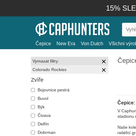
15% SLEV
Čepice
New Era
Von Dutch
Všichni výro
Čepic
Vymazat filtry
Colorado Rockies
Zvíře
Bojovnice pestrá
Buvol
Čepice:
Býk
V Caphunt
Čivava
stadionu 
Delfín
Naše kole
Dobrman
reliéfní 