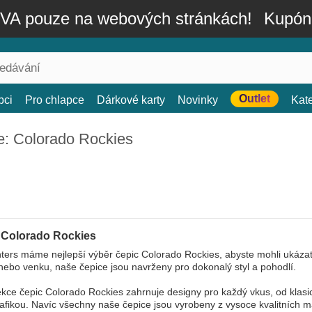
A pouze na webových stránkách!
Kupón
Outlet
bci
Pro chlapce
Dárkové karty
Novinky
Kat
e: Colorado Rockies
 Colorado Rockies
ers máme nejlepší výběr čepic Colorado Rockies, abyste mohli ukázat 
nebo venku, naše čepice jsou navrženy pro dokonalý styl a pohodlí.
kce čepic Colorado Rockies zahrnuje designy pro každý vkus, od klasi
grafikou. Navíc všechny naše čepice jsou vyrobeny z vysoce kvalitních mat