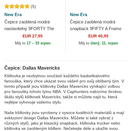
(5)
New Era
New Era
Čepice zaoblená modrá
Čepice zaoblená modrá
nastavitelný 9FORTY The
snapback 9FIFTY A Frame
League Dallas Mavericks
Precurved Hardwood
EUR 27,95
EUR 40,95
NBA New Era
Classics Dallas Mavericks
Měj to
17 – 19 srpen
Měj to
úterý, 11. srpen
NBA...
Čepice: Dallas Mavericks
Kšiltovka je nezbytnou součástí každého basketbalového
fanouška, který chce ukázat svou vášeň pro svůj oblíbený tým. V
tomto případě jsou kšiltovky Dallas Mavericks vynikající volbou
pro fanoušky tohoto týmu NBA. V Caphunters nabízíme širokou
škálu stylů kšiltovek Mavericks, takže si můžete najít tu, která
nejlépe vyhovuje vašemu stylu.
Naše kšiltovky jsou vyrobeny z vysoce kvalitních materiálů a mají
exkluzivní design Dallas Mavericks. Můžete si také vybrat z
různých stylů, jako je klasický snapback, kšiltovka trucker nebo
kšiltovka se zaobleným kšiltem. Nečekejte déle a ukažte svou