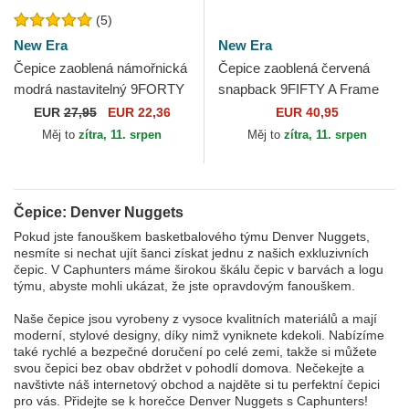
(5)
New Era
New Era
Čepice zaoblená námořnická
Čepice zaoblená červená
modrá nastavitelný 9FORTY
snapback 9FIFTY A Frame
The League Denver Nuggets
Precurved Hardwood
EUR
27,95
EUR 22,36
EUR 40,95
NBA New Era
Classics Denver Nuggets
Měj to
zítra, 11. srpen
Měj to
zítra, 11. srpen
NBA...
Čepice: Denver Nuggets
Pokud jste fanouškem basketbalového týmu Denver Nuggets,
nesmíte si nechat ujít šanci získat jednu z našich exkluzivních
čepic. V Caphunters máme širokou škálu čepic v barvách a logu
týmu, abyste mohli ukázat, že jste opravdovým fanouškem.
Naše čepice jsou vyrobeny z vysoce kvalitních materiálů a mají
moderní, stylové designy, díky nimž vyniknete kdekoli. Nabízíme
také rychlé a bezpečné doručení po celé zemi, takže si můžete
svou čepici bez obav obdržet v pohodlí domova. Nečekejte a
navštivte náš internetový obchod a najděte si tu perfektní čepici
pro vás. Přidejte se k horečce Denver Nuggets s Caphunters!