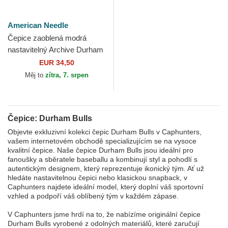
American Needle
Čepice zaoblená modrá
nastavitelný Archive Durham
Bulls MiLB American Needle
EUR 34,50
Měj to
zítra, 7. srpen
Čepice: Durham Bulls
Objevte exkluzivní kolekci čepic Durham Bulls v Caphunters,
vašem internetovém obchodě specializujícím se na vysoce
kvalitní čepice. Naše čepice Durham Bulls jsou ideální pro
fanoušky a sběratele baseballu a kombinují styl a pohodlí s
autentickým designem, který reprezentuje ikonický tým. Ať už
hledáte nastavitelnou čepici nebo klasickou snapback, v
Caphunters najdete ideální model, který doplní váš sportovní
vzhled a podpoří váš oblíbený tým v každém zápase.
V Caphunters jsme hrdí na to, že nabízíme originální čepice
Durham Bulls vyrobené z odolných materiálů, které zaručují