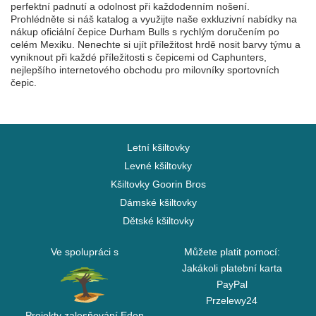
perfektní padnutí a odolnost při každodenním nošení.
Prohlédněte si náš katalog a využijte naše exkluzivní nabídky na
nákup oficiální čepice Durham Bulls s rychlým doručením po
celém Mexiku. Nenechte si ujít příležitost hrdě nosit barvy týmu a
vyniknout při každé příležitosti s čepicemi od Caphunters,
nejlepšího internetového obchodu pro milovníky sportovních
čepic.
Letní kšiltovky
Levné kšiltovky
Kšiltovky Goorin Bros
Dámské kšiltovky
Dětské kšiltovky
Ve spolupráci s
Můžete platit pomocí:
Jakákoli platební karta
PayPal
Przelewy24
Projekty zalesňování Eden