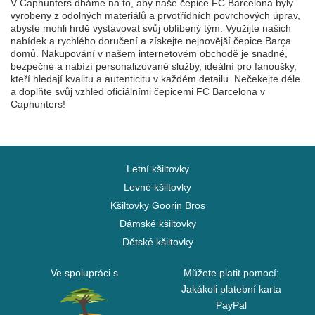
V Caphunters dbáme na to, aby naše čepice FC Barcelona byly
vyrobeny z odolných materiálů a prvotřídních povrchových úprav,
abyste mohli hrdě vystavovat svůj oblíbený tým. Využijte našich
nabídek a rychlého doručení a získejte nejnovější čepice Barça
domů. Nakupování v našem internetovém obchodě je snadné,
bezpečné a nabízí personalizované služby, ideální pro fanoušky,
kteří hledají kvalitu a autenticitu v každém detailu. Nečekejte déle
a doplňte svůj vzhled oficiálními čepicemi FC Barcelona v
Caphunters!
Letní kšiltovky
Levné kšiltovky
Kšiltovky Goorin Bros
Dámské kšiltovky
Dětské kšiltovky
Ve spolupráci s
Můžete platit pomocí:
Jakákoli platební karta
PayPal