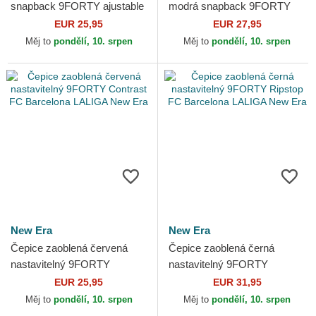
snapback 9FORTY ajustable
modrá snapback 9FORTY
FC Barcelona LALIGA New
M-Crown ajustable FC
EUR 25,95
EUR 27,95
Era
Barcelona LALIGA New Era
Měj to
pondělí, 10. srpen
Měj to
pondělí, 10. srpen
New Era
New Era
Čepice zaoblená červená
Čepice zaoblená černá
nastavitelný 9FORTY
nastavitelný 9FORTY
Contrast FC Barcelona
Ripstop FC Barcelona
EUR 25,95
EUR 31,95
LALIGA New Era
LALIGA New Era
Měj to
pondělí, 10. srpen
Měj to
pondělí, 10. srpen