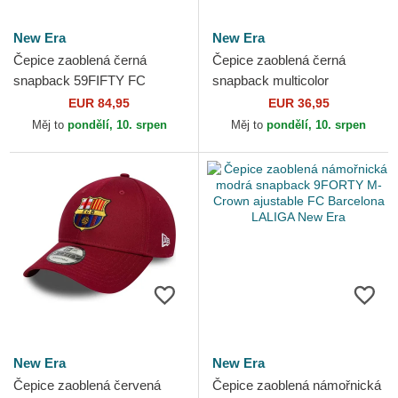
New Era
New Era
Čepice zaoblená černá
Čepice zaoblená černá
snapback 59FIFTY FC
snapback multicolor
Barcelona LALIGA New Era
9SEVENTY Stretch Snap
EUR 84,95
EUR 36,95
TPU FC Barcelona LALIGA
Měj to
pondělí, 10. srpen
Měj to
pondělí, 10. srpen
New Era
New Era
New Era
Čepice zaoblená červená
Čepice zaoblená námořnická