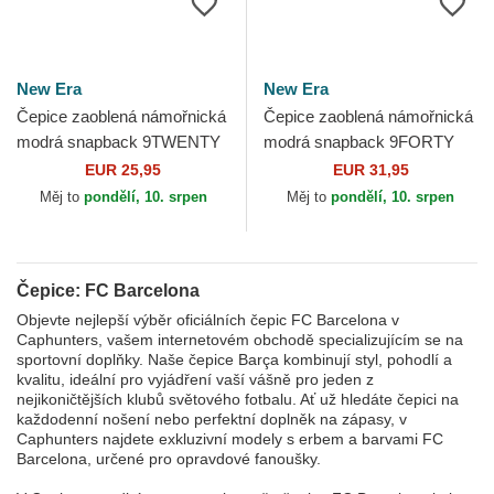
New Era
New Era
Čepice zaoblená námořnická
Čepice zaoblená námořnická
modrá snapback 9TWENTY
modrá snapback 9FORTY
ajustable FC Barcelona
ajustable FC Barcelona
EUR 25,95
EUR 31,95
LALIGA New Era
LALIGA New Era
Měj to
pondělí, 10. srpen
Měj to
pondělí, 10. srpen
Čepice: FC Barcelona
Objevte nejlepší výběr oficiálních čepic FC Barcelona v
Caphunters, vašem internetovém obchodě specializujícím se na
sportovní doplňky. Naše čepice Barça kombinují styl, pohodlí a
kvalitu, ideální pro vyjádření vaší vášně pro jeden z
nejikoničtějších klubů světového fotbalu. Ať už hledáte čepici na
každodenní nošení nebo perfektní doplněk na zápasy, v
Caphunters najdete exkluzivní modely s erbem a barvami FC
Barcelona, určené pro opravdové fanoušky.