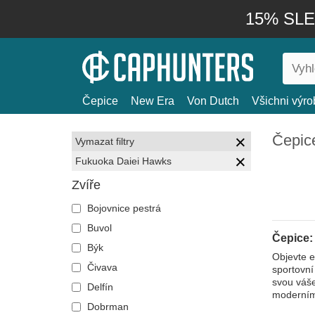
15% SLEV
Čepice
New Era
Von Dutch
Všichni výro
Čepic
Vymazat filtry
Fukuoka Daiei Hawks
Zvíře
Bojovnice pestrá
Buvol
Čepice:
Býk
Objevte e
Čivava
sportovní
svou váše
Delfín
moderními
Dobrman