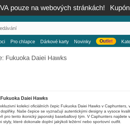
A pouze na webových stránkách!
Kupón
Outlet
bci
Pro chlapce
Dárkové karty
Novinky
Kat
e: Fukuoka Daiei Hawks
 Fukuoka Daiei Hawks
xkluzivní kolekci oficiálních čepic Fukuoka Daiei Hawks v Caphunters,
 doplňky. Naše čepice se vyznačují autentickými designy a vysoce kvalitn
ň pro tento ikonický japonský baseballový tým. V Caphunters najdete va
 styly, které dokonale doplní jakýkoli ležérní nebo sportovní outfit.