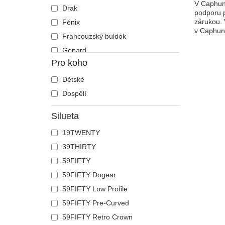
V Caphunt
Drak
podporu p
zárukou. 
Fénix
v Caphun
Francouzský buldok
Gepard
Pro koho
Had
Havran
Dětské
Holub
Dospělí
Hroch
Silueta
Humr
19TWENTY
Jednorožec
39THIRTY
Jelen
59FIFTY
Ještěrka
59FIFTY Dogear
Kachna
59FIFTY Low Profile
Kočka
59FIFTY Pre-Curved
Kohout
59FIFTY Retro Crown
Kojot