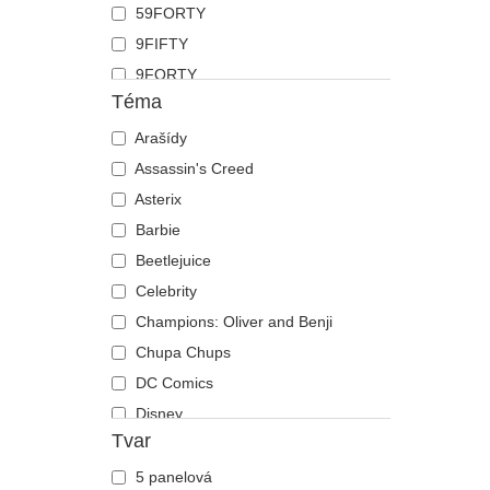
59FORTY
Koza
9FIFTY
Krab
9FORTY
Kráva
Téma
9FORTY APEX
Krokodýl
9FORTY M-Crown
Arašídy
Kůň
9SEVENTY
Assassin's Creed
Kuřátko
9TWENTY
Asterix
Labradorský retrívr
A Frame
Barbie
Lebka
Casual Classic
Beetlejuice
Lev
E Frame
Celebrity
Liška
Open Back
Champions: Oliver and Benji
Los
Runner
Chupa Chups
Lvice
The 90s
DC Comics
Medvěd
The Ball
Disney
Motýl
Tvar
The Retro
Dragon Ball
Mravenec
The Snap
Harry Potter
Myš
5 panelová