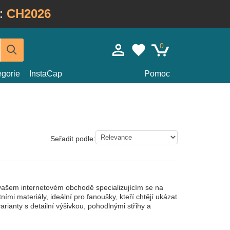
:
CH2026
0
egorie
InstaCap
Pomoc
Seřadit podle:
 vašem internetovém obchodě specializujícím se na
ími materiály, ideální pro fanoušky, kteří chtějí ukázat
rianty s detailní výšivkou, pohodlnými střihy a