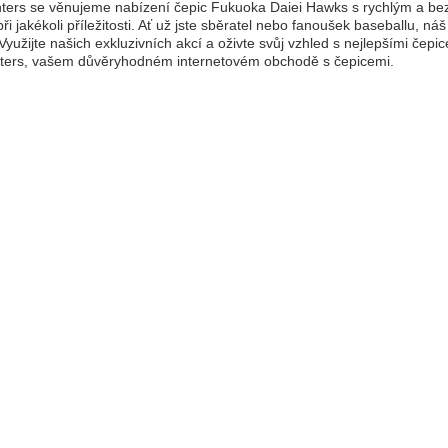
ers se věnujeme nabízení čepic Fukuoka Daiei Hawks s rychlým a bez
ři jakékoli příležitosti. Ať už jste sběratel nebo fanoušek baseballu, ná
Využijte našich exkluzivních akcí a oživte svůj vzhled s nejlepšími čep
ters, vašem důvěryhodném internetovém obchodě s čepicemi.