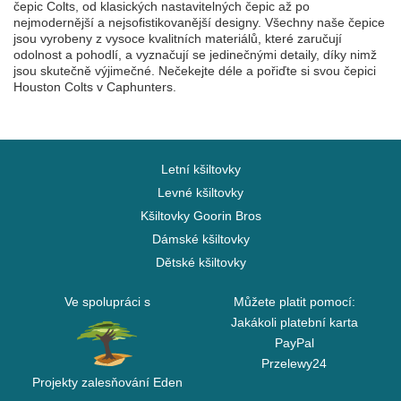
čepic Colts, od klasických nastavitelných čepic až po
nejmodernější a nejsofistikovanější designy. Všechny naše čepice
jsou vyrobeny z vysoce kvalitních materiálů, které zaručují
odolnost a pohodlí, a vyznačují se jedinečnými detaily, díky nimž
jsou skutečně výjimečné. Nečekejte déle a pořiďte si svou čepici
Houston Colts v Caphunters.
Letní kšiltovky
Levné kšiltovky
Kšiltovky Goorin Bros
Dámské kšiltovky
Dětské kšiltovky
Ve spolupráci s
Můžete platit pomocí:
Jakákoli platební karta
PayPal
Przelewy24
Projekty zalesňování Eden