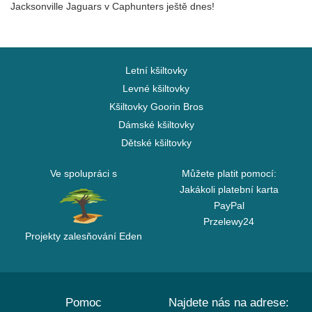
Jacksonville Jaguars v Caphunters ještě dnes!
Letní kšiltovky
Levné kšiltovky
Kšiltovky Goorin Bros
Dámské kšiltovky
Dětské kšiltovky
Ve spolupráci s
Můžete platit pomocí:
Jakákoli platební karta
PayPal
Przelewy24
Projekty zalesňování Eden
Pomoc
Najdete nás na adrese: