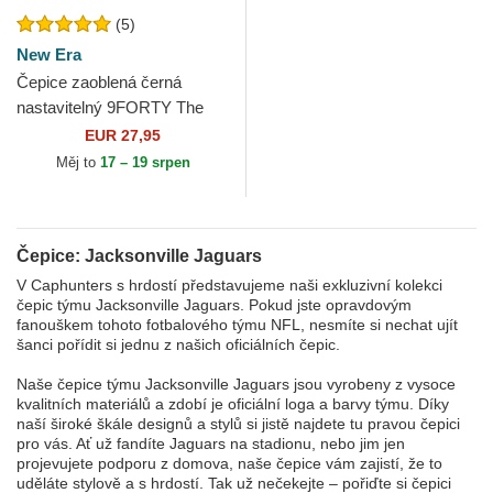
(5)
New Era
Čepice zaoblená černá
nastavitelný 9FORTY The
League Jacksonville Jaguars
EUR 27,95
NFL New Era
Měj to
17 – 19 srpen
Čepice: Jacksonville Jaguars
V Caphunters s hrdostí představujeme naši exkluzivní kolekci
čepic týmu Jacksonville Jaguars. Pokud jste opravdovým
fanouškem tohoto fotbalového týmu NFL, nesmíte si nechat ujít
šanci pořídit si jednu z našich oficiálních čepic.
Naše čepice týmu Jacksonville Jaguars jsou vyrobeny z vysoce
kvalitních materiálů a zdobí je oficiální loga a barvy týmu. Díky
naší široké škále designů a stylů si jistě najdete tu pravou čepici
pro vás. Ať už fandíte Jaguars na stadionu, nebo jim jen
projevujete podporu z domova, naše čepice vám zajistí, že to
uděláte stylově a s hrdostí. Tak už nečekejte – pořiďte si čepici