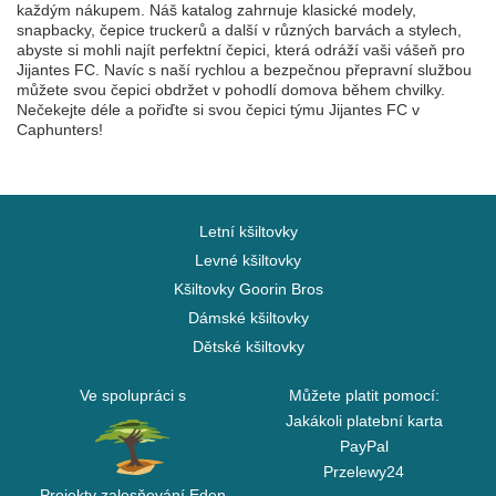
každým nákupem. Náš katalog zahrnuje klasické modely,
snapbacky, čepice truckerů a další v různých barvách a stylech,
abyste si mohli najít perfektní čepici, která odráží vaši vášeň pro
Jijantes FC. Navíc s naší rychlou a bezpečnou přepravní službou
můžete svou čepici obdržet v pohodlí domova během chvilky.
Nečekejte déle a pořiďte si svou čepici týmu Jijantes FC v
Caphunters!
Letní kšiltovky
Levné kšiltovky
Kšiltovky Goorin Bros
Dámské kšiltovky
Dětské kšiltovky
Ve spolupráci s
Můžete platit pomocí:
Jakákoli platební karta
PayPal
Przelewy24
Projekty zalesňování Eden