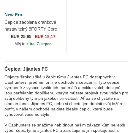
New Era
Čepice zaoblená oranžová
nastavitelný 9FORTY Core
Jijantes FC Kings League
EUR
25,95
EUR 18,17
New Era
Měj to
zítra, 7. srpen
Čepice: Jijantes FC
Objevte širokou škálu čepic týmu Jijantes FC dostupných v
Caphunters, předním online obchodě s čepicemi. Tyto čepice,
vyrobené z vysoce kvalitních materiálů a exkluzivních designů,
jsou perfektním doplňkem, kterým můžete projevit svou vášeň pro
svůj oblíbený tým při jakékoli příležitosti. Ať už se chystáte na
stadion fandit Jijantes FC, nebo si chcete jen doplnit svůj ležérní
outfit, v našem obchodě najdete ideální čepici, která bude
vyhovovat vašemu stylu.
V Caphunters se snažíme nabídnout našim zákazníkům nejlepší
výběr čepic týmu Jijantes FC a zaručujeme jim spokojenost s