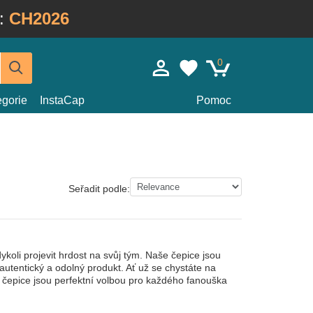
:
CH2026
0
egorie
InstaCap
Pomoc
Seřadit podle:
oli projevit hrdost na svůj tým. Naše čepice jsou
 autentický a odolný produkt. Ať už se chystáte na
še čepice jsou perfektní volbou pro každého fanouška