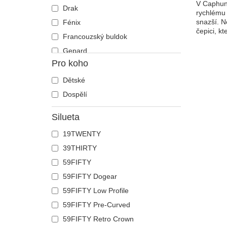
V Caphunt
Drak
rychlému 
snazší. N
Fénix
čepici, k
Francouzský buldok
Gepard
Pro koho
Had
Havran
Dětské
Holub
Dospělí
Hroch
Silueta
Humr
19TWENTY
Jednorožec
39THIRTY
Jelen
59FIFTY
Ještěrka
59FIFTY Dogear
Kachna
59FIFTY Low Profile
Kočka
59FIFTY Pre-Curved
Kohout
59FIFTY Retro Crown
Kojot