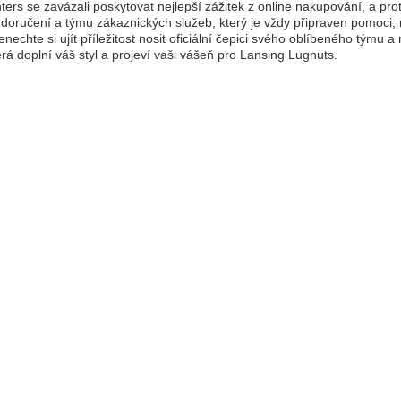
ers se zavázali poskytovat nejlepší zážitek z online nakupování, a pr
doručení a týmu zákaznických služeb, který je vždy připraven pomoci,
enechte si ujít příležitost nosit oficiální čepici svého oblíbeného týmu 
terá doplní váš styl a projeví vaši vášeň pro Lansing Lugnuts.