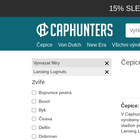
15% SLEV
Čepice
Von Dutch
New Era
Všichni výro
Čepic
Vymazat filtry
Lansing Lugnuts
Zvíře
Bojovnice pestrá
Buvol
Čepice:
Býk
V Caphunt
Čivava
vyrobeny 
stadion p
Delfín
Lansing 
Dobrman