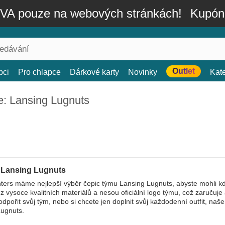
A pouze na webových stránkách!
Kupón
Outlet
bci
Pro chlapce
Dárkové karty
Novinky
Kat
e: Lansing Lugnuts
 Lansing Lugnuts
ers máme nejlepší výběr čepic týmu Lansing Lugnuts, abyste mohli kdyk
z vysoce kvalitních materiálů a nesou oficiální logo týmu, což zaručuje
odpořit svůj tým, nebo si chcete jen doplnit svůj každodenní outfit, na
Lugnuts.