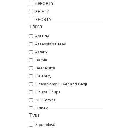
59FORTY
Koza
9FIFTY
Krab
9FORTY
Kráva
Téma
9FORTY APEX
Krokodýl
9FORTY M-Crown
Arašídy
Kůň
9SEVENTY
Assassin's Creed
Kuřátko
9TWENTY
Asterix
Labradorský retrívr
A Frame
Barbie
Lebka
Casual Classic
Beetlejuice
Lev
E Frame
Celebrity
Liška
Open Back
Champions: Oliver and Benji
Los
Runner
Chupa Chups
Lvice
The 90s
DC Comics
Medvěd
The Ball
Disney
Motýl
Tvar
The Retro
Dragon Ball
Mravenec
The Snap
Harry Potter
Myš
5 panelová