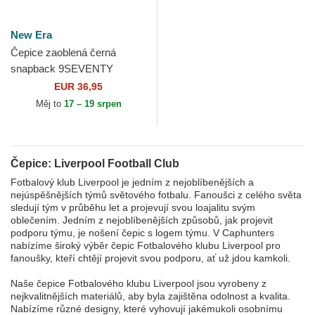
New Era
Čepice zaoblená černá
snapback 9SEVENTY
Stretch Snap Gradient
EUR 36,95
Liverpool Football Club
Měj to
17 – 19 srpen
Premier...
Čepice: Liverpool Football Club
Fotbalový klub Liverpool je jedním z nejoblíbenějších a
nejúspěšnějších týmů světového fotbalu. Fanoušci z celého světa
sledují tým v průběhu let a projevují svou loajalitu svým
oblečením. Jedním z nejoblíbenějších způsobů, jak projevit
podporu týmu, je nošení čepic s logem týmu. V Caphunters
nabízíme široký výběr čepic Fotbalového klubu Liverpool pro
fanoušky, kteří chtějí projevit svou podporu, ať už jdou kamkoli.
Naše čepice Fotbalového klubu Liverpool jsou vyrobeny z
nejkvalitnějších materiálů, aby byla zajištěna odolnost a kvalita.
Nabízíme různé designy, které vyhovují jakémukoli osobnímu