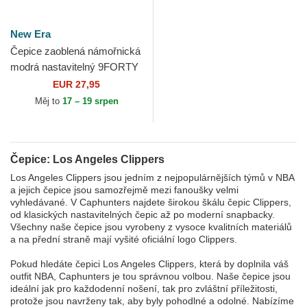
New Era
Čepice zaoblená námořnická
modrá nastavitelný 9FORTY
The League Los Angeles
EUR 27,95
Clippers NBA New Era
Měj to
17 – 19 srpen
Čepice: Los Angeles Clippers
Los Angeles Clippers jsou jedním z nejpopulárnějších týmů v NBA
a jejich čepice jsou samozřejmě mezi fanoušky velmi
vyhledávané. V Caphunters najdete širokou škálu čepic Clippers,
od klasických nastavitelných čepic až po moderní snapbacky.
Všechny naše čepice jsou vyrobeny z vysoce kvalitních materiálů
a na přední straně mají vyšité oficiální logo Clippers.
Pokud hledáte čepici Los Angeles Clippers, která by doplnila váš
outfit NBA, Caphunters je tou správnou volbou. Naše čepice jsou
ideální jak pro každodenní nošení, tak pro zvláštní příležitosti,
protože jsou navrženy tak, aby byly pohodlné a odolné. Nabízíme