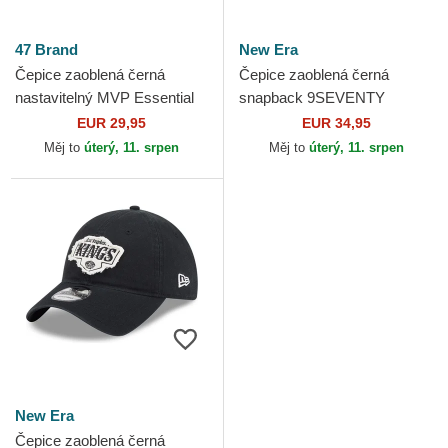
47 Brand
New Era
Čepice zaoblená černá
Čepice zaoblená černá
nastavitelný MVP Essential
snapback 9SEVENTY
Los Angeles Kings NHL 47
Stretch Snap Stated Los
EUR 29,95
EUR 34,95
Brand
Angeles Kings NHL New Era
Měj to
úterý, 11. srpen
Měj to
úterý, 11. srpen
New Era
Čepice zaoblená černá