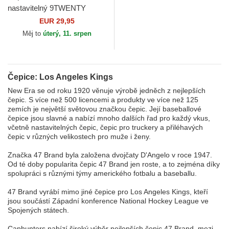
nastavitelný 9TWENTY
Stamp Los Angeles Kings
EUR 29,95
NHL New Era
Měj to
úterý, 11. srpen
Čepice: Los Angeles Kings
New Era se od roku 1920 věnuje výrobě jedněch z nejlepších
čepic. S více než 500 licencemi a produkty ve více než 125
zemích je největší světovou značkou čepic. Její baseballové
čepice jsou slavné a nabízí mnoho dalších řad pro každý vkus,
včetně nastavitelných čepic, čepic pro truckery a přiléhavých
čepic v různých velikostech pro muže i ženy.
Značka 47 Brand byla založena dvojčaty D'Angelo v roce 1947.
Od té doby popularita čepic 47 Brand jen roste, a to zejména díky
spolupráci s různými týmy amerického fotbalu a baseballu.
47 Brand vyrábí mimo jiné čepice pro Los Angeles Kings, kteří
jsou součástí Západní konference National Hockey League ve
Spojených státech.
Caphunters nabízí široký výběr nejlepších čepic 47 Brand, mezi