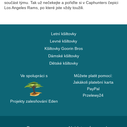
součást týmu. Tak už nečekejte a pořiďte si v Caphunters čepici
Los Angeles Rams, po které jste vždy toužili.
Letní kšiltovky
Levné kšiltovky
Kšiltovky Goorin Bros
Dámské kšiltovky
Dětské kšiltovky
Ve spolupráci s
Můžete platit pomocí:
Jakákoli platební karta
PayPal
Przelewy24
Projekty zalesňování Eden