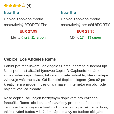
(4)
New Era
New Era
Čepice zaoblená modrá
Čepice zaoblená modrá
nastavitelný 9FORTY The
nastavitelný pro děti 9FORTY
League Los Angeles Rams
The League Los Angeles
EUR 27,95
EUR 23,95
NFL New Era
Rams NFL New Era
Měj to
úterý, 11. srpen
Měj to
17 – 19 srpen
Čepice: Los Angeles Rams
Pokud jste fanouškem Los Angeles Rams, nesmíte si nechat ujít
šanci pořídit si oficiální týmovou čepici. V Caphunters máme
široký výběr čepic Rams, takže si můžete vybrat tu, která nejlépe
vyhovuje vašemu stylu. Od ikonické čepice s logem týmu až po
kreativnější a moderní designy, v našem internetovém obchodě
najdete vše, co hledáte.
Naše čepice jsou nejen nezbytným doplňkem pro každého
fanouška Rams, ale jsou také navrženy pro pohodlí a odolnost.
Jsou vyrobeny z vysoce kvalitních materiálů a perfektně padnou,
takže s vámi budou v každém zápase a vy se budete cítit jako