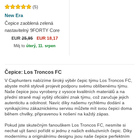
(5)
New Era
Čepice zaoblená zelená
nastavitelný 9FORTY Core
Los Troncos FC Kings
EUR
25,95
EUR 18,17
League New Era
Měj to
úterý, 11. srpen
Čepice: Los Troncos FC
V Caphunters nabízíme široký výběr čepic týmu Los Troncos FC,
abyste mohli stylově projevit podporu svému oblíbenému týmu.
Naše čepice jsou vyrobeny z vysoce kvalitních materiálů a na
přední straně mají vyšitý oficiální znak týmu, což zaručuje jejich
autenticitu a odolnost. Navíc díky našemu rychlému dodání a
vynikajícímu zákaznickému servisu můžete mít svou čepici doma
během chvilky, připravenou k nošení na každý zápas.
Pokud jste skutečným fanouškem Los Troncos FC, nesmíte si
nechat ujít šanci pořídit si jednu z našich exkluzivních čepic. Díky
modernímu a originálnímu designu jsou naše čepice perfektním