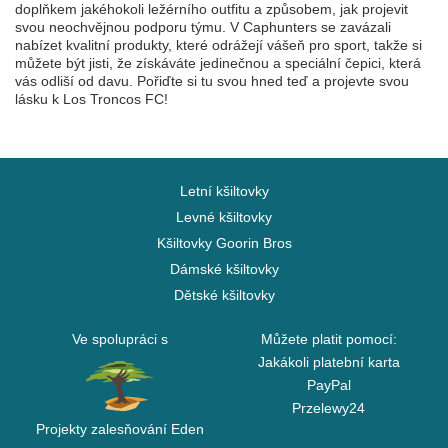
doplňkem jakéhokoli ležérního outfitu a způsobem, jak projevit
svou neochvějnou podporu týmu. V Caphunters se zavázali
nabízet kvalitní produkty, které odrážejí vášeň pro sport, takže si
můžete být jisti, že získáváte jedinečnou a speciální čepici, která
vás odliší od davu. Pořiďte si tu svou hned teď a projevte svou
lásku k Los Troncos FC!
Letní kšiltovky
Levné kšiltovky
Kšiltovky Goorin Bros
Dámské kšiltovky
Dětské kšiltovky
Ve spolupráci s
Můžete platit pomocí:
Jakákoli platební karta
PayPal
Przelewy24
Projekty zalesňování Eden