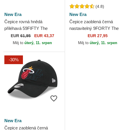
(4.8)
New Era
New Era
Čepice rovná hnědá
Čepice zaoblená černá
přiléhavá 59FIFTY The
nastavitelný 9FORTY The
Elements Fire Pin Miami
League Miami Heat NBA
EUR
61,95
EUR 43,37
EUR 27,95
Heat NBA New Era
New Era
Měj to
úterý, 11. srpen
Měj to
úterý, 11. srpen
-30%
New Era
Čepice zaoblená černá