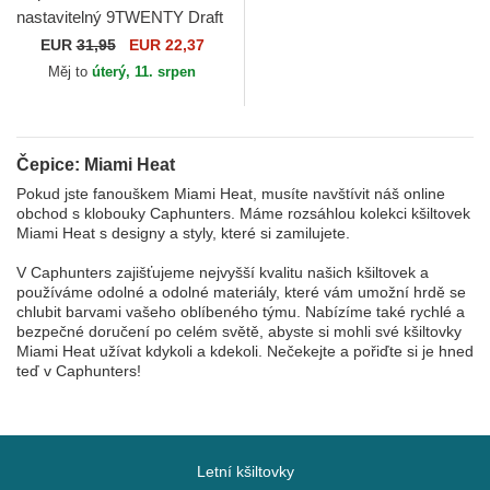
nastavitelný 9TWENTY Draft
Edition 2023 Miami Heat NBA
EUR
31,95
EUR 22,37
New Era
Měj to
úterý, 11. srpen
Čepice: Miami Heat
Pokud jste fanouškem Miami Heat, musíte navštívit náš online
obchod s klobouky Caphunters. Máme rozsáhlou kolekci kšiltovek
Miami Heat s designy a styly, které si zamilujete.
V Caphunters zajišťujeme nejvyšší kvalitu našich kšiltovek a
používáme odolné a odolné materiály, které vám umožní hrdě se
chlubit barvami vašeho oblíbeného týmu. Nabízíme také rychlé a
bezpečné doručení po celém světě, abyste si mohli své kšiltovky
Miami Heat užívat kdykoli a kdekoli. Nečekejte a pořiďte si je hned
teď v Caphunters!
Letní kšiltovky