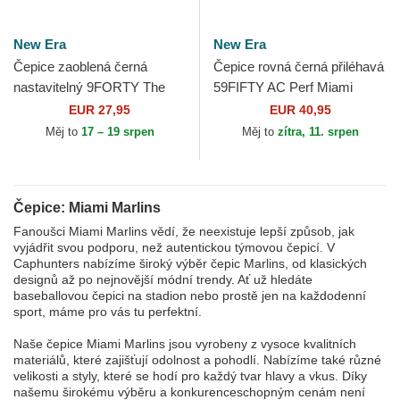
New Era
New Era
Čepice zaoblená černá
Čepice rovná černá přiléhavá
nastavitelný 9FORTY The
59FIFTY AC Perf Miami
League Miami Marlins MLB
Marlins MLB New Era
EUR 27,95
EUR 40,95
New Era
Měj to
17 – 19 srpen
Měj to
zítra, 11. srpen
Čepice: Miami Marlins
Fanoušci Miami Marlins vědí, že neexistuje lepší způsob, jak
vyjádřit svou podporu, než autentickou týmovou čepicí. V
Caphunters nabízíme široký výběr čepic Marlins, od klasických
designů až po nejnovější módní trendy. Ať už hledáte
baseballovou čepici na stadion nebo prostě jen na každodenní
sport, máme pro vás tu perfektní.
Naše čepice Miami Marlins jsou vyrobeny z vysoce kvalitních
materiálů, které zajišťují odolnost a pohodlí. Nabízíme také různé
velikosti a styly, které se hodí pro každý tvar hlavy a vkus. Díky
našemu širokému výběru a konkurenceschopným cenám není