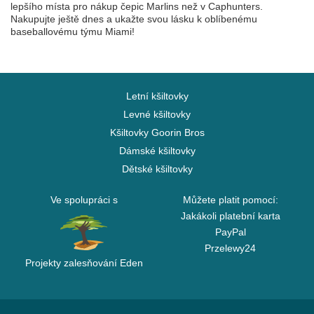
lepšího místa pro nákup čepic Marlins než v Caphunters.
Nakupujte ještě dnes a ukažte svou lásku k oblíbenému
baseballovému týmu Miami!
Letní kšiltovky
Levné kšiltovky
Kšiltovky Goorin Bros
Dámské kšiltovky
Dětské kšiltovky
Ve spolupráci s
Můžete platit pomocí:
Jakákoli platební karta
PayPal
Przelewy24
Projekty zalesňování Eden