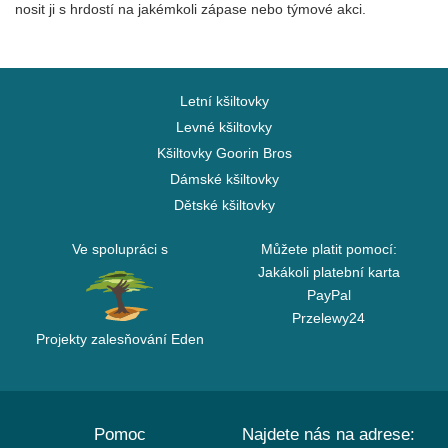
nosit ji s hrdostí na jakémkoli zápase nebo týmové akci.
Letní kšiltovky
Levné kšiltovky
Kšiltovky Goorin Bros
Dámské kšiltovky
Dětské kšiltovky
Ve spolupráci s
Můžete platit pomocí:
Jakákoli platební karta
PayPal
Przelewy24
Projekty zalesňování Eden
Pomoc
Najdete nás na adrese: