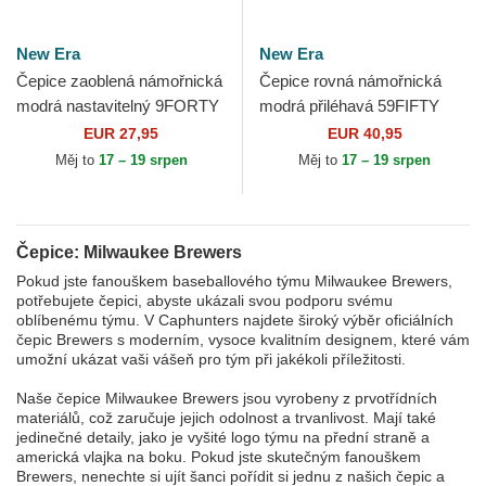
New Era
New Era
Čepice zaoblená námořnická
Čepice rovná námořnická
modrá nastavitelný 9FORTY
modrá přiléhavá 59FIFTY
The League Milwaukee
Authentic On Field Milwaukee
EUR 27,95
EUR 40,95
Brewers MLB New Era
Brewers MLB New Era
Měj to
17 – 19 srpen
Měj to
17 – 19 srpen
Čepice: Milwaukee Brewers
Pokud jste fanouškem baseballového týmu Milwaukee Brewers,
potřebujete čepici, abyste ukázali svou podporu svému
oblíbenému týmu. V Caphunters najdete široký výběr oficiálních
čepic Brewers s moderním, vysoce kvalitním designem, které vám
umožní ukázat vaši vášeň pro tým při jakékoli příležitosti.
Naše čepice Milwaukee Brewers jsou vyrobeny z prvotřídních
materiálů, což zaručuje jejich odolnost a trvanlivost. Mají také
jedinečné detaily, jako je vyšité logo týmu na přední straně a
americká vlajka na boku. Pokud jste skutečným fanouškem
Brewers, nenechte si ujít šanci pořídit si jednu z našich čepic a