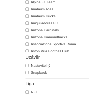
Alpine F1 Team
Anaheim Aces
Anaheim Ducks
Aniquiladores FC
Arizona Cardinals
Arizona Diamondbacks
Associazione Sportiva Roma
Aston Villa Football Club
Uzávěr
Atlanta Braves
Atlanta Falcons
Nastavitelný
Atlanta Hawks
Snapback
Boston Bruins
Liga
Boston Celtics
NFL
Boston Red Sox
Brooklyn Nets
Carolina Panthers