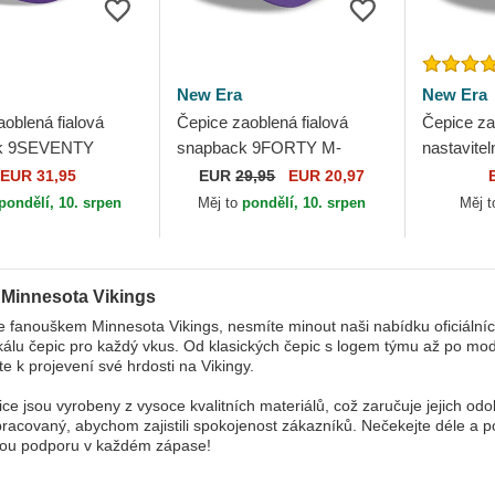
New Era
New Era
oblená fialová
Čepice zaoblená fialová
Čepice za
k 9SEVENTY
snapback 9FORTY M-
nastavit
Snap Evergreen
Crown Team Minnesota
League Mi
EUR 31,95
EUR
29,95
EUR 20,97
a Vikings NFL New
Vikings NFL New Era
NFL New 
pondělí, 10. srpen
Měj to
pondělí, 10. srpen
Měj 
 Minnesota Vikings
e fanouškem Minnesota Vikings, nesmíte minout naši nabídku oficiálníc
kálu čepic pro každý vkus. Od klasických čepic s logem týmu až po mod
te k projevení své hrdosti na Vikingy.
ce jsou vyrobeny z vysoce kvalitních materiálů, což zaručuje jejich odo
pracovaný, abychom zajistili spokojenost zákazníků. Nečekejte déle a p
vou podporu v každém zápase!