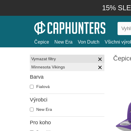
15% SLEV
Čepice
New Era
Von Dutch
Všichni výro
Čepic
Vymazat filtry
Minnesota Vikings
Barva
Fialová
Výrobci
New Era
Pro koho