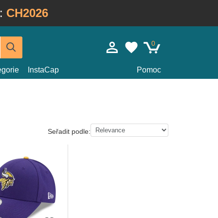
:
CH2026
0
egorie
InstaCap
Pomoc
Seřadit podle: