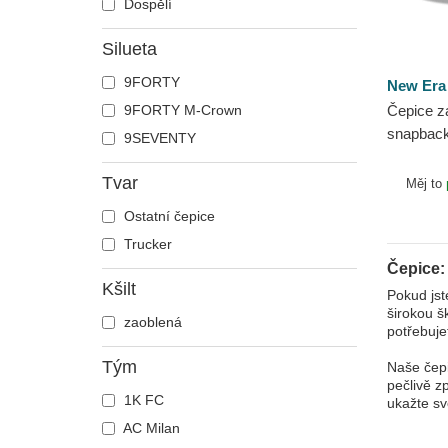
Dospělí
Silueta
9FORTY
New Era
9FORTY M-Crown
Čepice za
snapbac
9SEVENTY
Stretch 
Minnesot
Tvar
Měj to
Era
Ostatní čepice
Trucker
Čepice:
Kšilt
Pokud jst
širokou š
zaoblená
potřebuje
Tým
Naše čepi
pečlivě z
1K FC
ukažte s
AC Milan