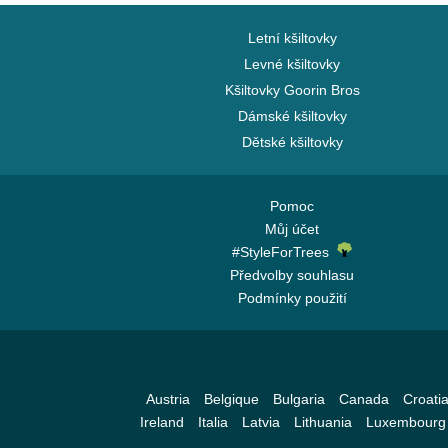
Charlotte Hornets
Chelsea Football Club
Letní kšiltovky
Chicago Bears
Levné kšiltovky
Kšiltovky Goorin Bros
Chicago Blackhawks
Dámské kšiltovky
Chicago Bulls
Dětské kšiltovky
Chicago Cubs
Chicago White Sox
Cincinnati Bengals
Pomoc
Můj účet
Cincinnati Reds
#StyleForTrees
Cleveland Browns
Předvolby souhlasu
Cleveland Cavaliers
Podmínky použití
Cleveland Cubs
Dallas Cowboys
Dallas Mavericks
Austria
Belgique
Bulgaria
Canada
Croati
Denver Broncos
Ireland
Italia
Latvia
Lithuania
Luxembourg
Denver Nuggets