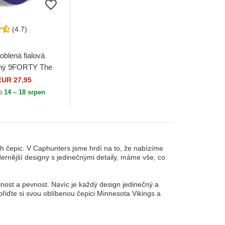
(4.7)
oblená fialová
elný 9FORTY The
nnesota Vikings
EUR 27,95
Era
to
14 – 18 srpen
h čepic. V Caphunters jsme hrdí na to, že nabízíme
ernější designy s jedinečnými detaily, máme vše, co
lnost a pevnost. Navíc je každý design jedinečný a
ořiďte si svou oblíbenou čepici Minnesota Vikings a