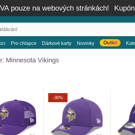
A pouze na webových stránkách!
Kupón
Outlet
bci
Pro chlapce
Dárkové karty
Novinky
Kat
e: Minnesota Vikings
-30%