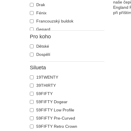
naše čepi
Drak
England R
při příšt
Fénix
Francouzský buldok
Gepard
Pro koho
Had
Havran
Dětské
Holub
Dospělí
Hroch
Silueta
Humr
19TWENTY
Jednorožec
39THIRTY
Jelen
59FIFTY
Ještěrka
59FIFTY Dogear
Kachna
59FIFTY Low Profile
Kočka
59FIFTY Pre-Curved
Kohout
59FIFTY Retro Crown
Kojot