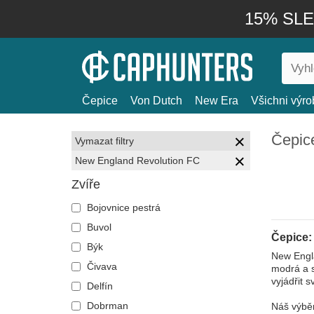
15% SLEV
Čepice
Von Dutch
New Era
Všichni výro
Čepic
Vymazat filtry
New England Revolution FC
Zvíře
Bojovnice pestrá
Buvol
Čepice:
Býk
New Engla
Čivava
modrá a s
vyjádřit 
Delfín
Dobrman
Náš výběr