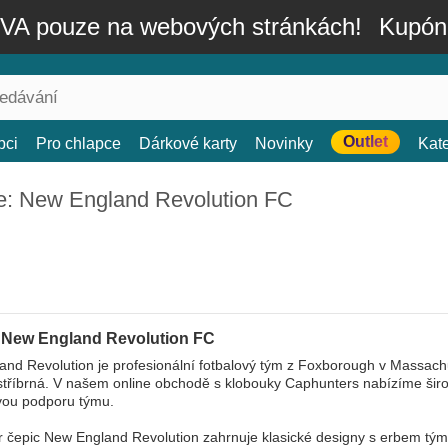
A pouze na webových stránkách!
Kupón
Outlet
bci
Pro chlapce
Dárkové karty
Novinky
Kat
e: New England Revolution FC
 New England Revolution FC
nd Revolution je profesionální fotbalový tým z Foxborough v Massachu
tříbrná. V našem online obchodě s klobouky Caphunters nabízíme širo
svou podporu týmu.
 čepic New England Revolution zahrnuje klasické designy s erbem týmu 