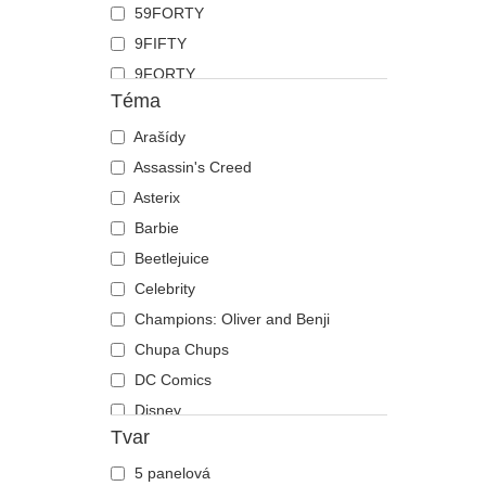
59FORTY
Koza
9FIFTY
Krab
9FORTY
Kráva
Téma
9FORTY APEX
Krokodýl
9FORTY M-Crown
Arašídy
Kůň
9SEVENTY
Assassin's Creed
Kuřátko
9TWENTY
Asterix
Labradorský retrívr
A Frame
Barbie
Lebka
Casual Classic
Beetlejuice
Lev
E Frame
Celebrity
Liška
Open Back
Champions: Oliver and Benji
Los
Runner
Chupa Chups
Lvice
The 90s
DC Comics
Medvěd
The Ball
Disney
Motýl
Tvar
The Retro
Dragon Ball
Mravenec
The Snap
Harry Potter
Myš
5 panelová