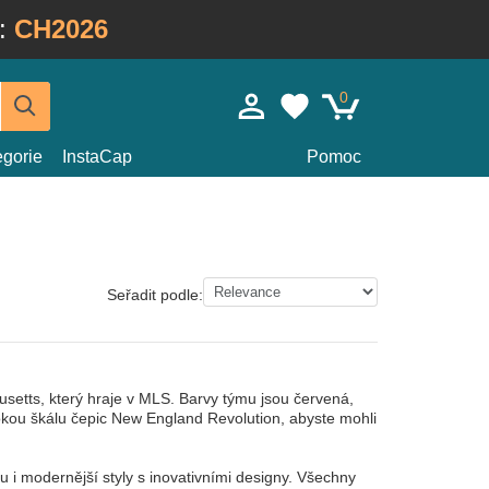
:
CH2026
0
egorie
InstaCap
Pomoc
Seřadit podle:
setts, který hraje v MLS. Barvy týmu jsou červená,
kou škálu čepic New England Revolution, abyste mohli
i modernější styly s inovativními designy. Všechny