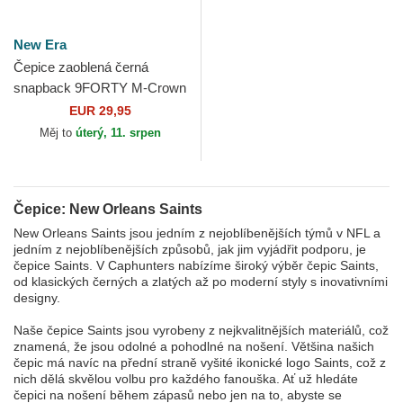
New Era
Čepice zaoblená černá
snapback 9FORTY M-Crown
Team New Orleans Saints
EUR 29,95
NFL New Era
Měj to
úterý, 11. srpen
Čepice: New Orleans Saints
New Orleans Saints jsou jedním z nejoblíbenějších týmů v NFL a
jedním z nejoblíbenějších způsobů, jak jim vyjádřit podporu, je
čepice Saints. V Caphunters nabízíme široký výběr čepic Saints,
od klasických černých a zlatých až po moderní styly s inovativními
designy.
Naše čepice Saints jsou vyrobeny z nejkvalitnějších materiálů, což
znamená, že jsou odolné a pohodlné na nošení. Většina našich
čepic má navíc na přední straně vyšité ikonické logo Saints, což z
nich dělá skvělou volbu pro každého fanouška. Ať už hledáte
čepici na nošení během zápasů nebo jen na to, abyste se