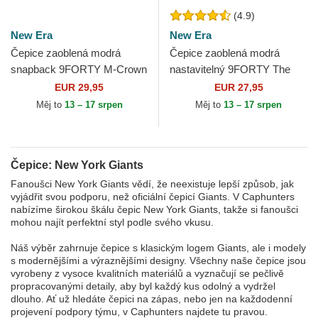
(4.9)
New Era
New Era
Čepice zaoblená modrá
Čepice zaoblená modrá
snapback 9FORTY M-Crown
nastavitelný 9FORTY The
Team New York Giants NFL
League New York Giants NFL
EUR 29,95
EUR 27,95
New Era
New Era
Měj to
13 – 17 srpen
Měj to
13 – 17 srpen
Čepice: New York Giants
Fanoušci New York Giants vědí, že neexistuje lepší způsob, jak
vyjádřit svou podporu, než oficiální čepicí Giants. V Caphunters
nabízíme širokou škálu čepic New York Giants, takže si fanoušci
mohou najít perfektní styl podle svého vkusu.
Náš výběr zahrnuje čepice s klasickým logem Giants, ale i modely
s modernějšími a výraznějšími designy. Všechny naše čepice jsou
vyrobeny z vysoce kvalitních materiálů a vyznačují se pečlivě
propracovanými detaily, aby byl každý kus odolný a vydržel
dlouho. Ať už hledáte čepici na zápas, nebo jen na každodenní
projevení podpory týmu, v Caphunters najdete tu pravou.