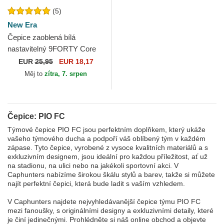
(5)
New Era
Čepice zaoblená bílá
nastavitelný 9FORTY Core
PIO FC Kings League New
EUR
25,95
EUR 18,17
Era
Měj to
zítra, 7. srpen
Čepice: PIO FC
Týmové čepice PIO FC jsou perfektním doplňkem, který ukáže
vašeho týmového ducha a podpoří váš oblíbený tým v každém
zápase. Tyto čepice, vyrobené z vysoce kvalitních materiálů a s
exkluzivním designem, jsou ideální pro každou příležitost, ať už
na stadionu, na ulici nebo na jakékoli sportovní akci. V
Caphunters nabízíme širokou škálu stylů a barev, takže si můžete
najít perfektní čepici, která bude ladit s vaším vzhledem.
V Caphunters najdete nejvyhledávanější čepice týmu PIO FC
mezi fanoušky, s originálními designy a exkluzivními detaily, které
je činí jedinečnými. Prohlédněte si náš online obchod a objevte