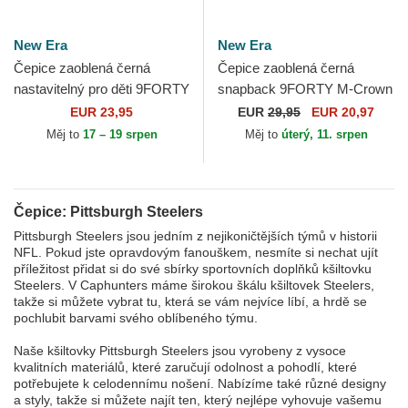
New Era
New Era
Čepice zaoblená černá
Čepice zaoblená černá
nastavitelný pro děti 9FORTY
snapback 9FORTY M-Crown
The League Pittsburgh
Team Pittsburgh Steelers
EUR 23,95
EUR
29,95
EUR 20,97
Steelers NFL New Era
NFL New Era
Měj to
17 – 19 srpen
Měj to
úterý, 11. srpen
Čepice: Pittsburgh Steelers
Pittsburgh Steelers jsou jedním z nejikoničtějších týmů v historii
NFL. Pokud jste opravdovým fanouškem, nesmíte si nechat ujít
příležitost přidat si do své sbírky sportovních doplňků kšiltovku
Steelers. V Caphunters máme širokou škálu kšiltovek Steelers,
takže si můžete vybrat tu, která se vám nejvíce líbí, a hrdě se
pochlubit barvami svého oblíbeného týmu.
Naše kšiltovky Pittsburgh Steelers jsou vyrobeny z vysoce
kvalitních materiálů, které zaručují odolnost a pohodlí, které
potřebujete k celodennímu nošení. Nabízíme také různé designy
a styly, takže si můžete najít ten, který nejlépe vyhovuje vašemu