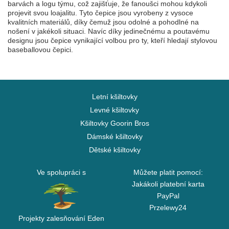
barvách a logu týmu, což zajišťuje, že fanoušci mohou kdykoli
projevit svou loajalitu. Tyto čepice jsou vyrobeny z vysoce
kvalitních materiálů, díky čemuž jsou odolné a pohodlné na
nošení v jakékoli situaci. Navíc díky jedinečnému a poutavému
designu jsou čepice vynikající volbou pro ty, kteří hledají stylovou
baseballovou čepici.
Letní kšiltovky
Levné kšiltovky
Kšiltovky Goorin Bros
Dámské kšiltovky
Dětské kšiltovky
Ve spolupráci s
Můžete platit pomocí:
Jakákoli platební karta
PayPal
Przelewy24
Projekty zalesňování Eden